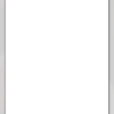
€
5,25
Chai green
€
4,95