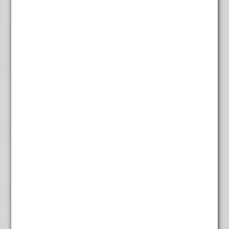
Brievenbus cadeautje
Thee box
€
22,50