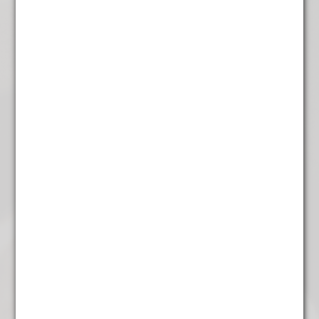
Bio Japan Matcha Hana
€
9,95