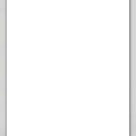
Chun Mee
€
4,45