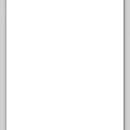
Almeers citroentje
€
5,95