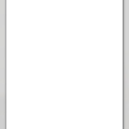
Frambozen Mango
€
5,95
Gemaicha