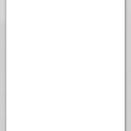
Cactus Groen
€
4,95