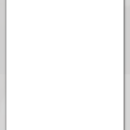
Champagne witte thee
€
3,95