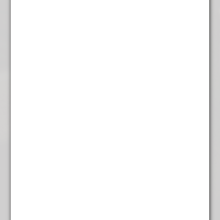
Gunpowder
€
4,45