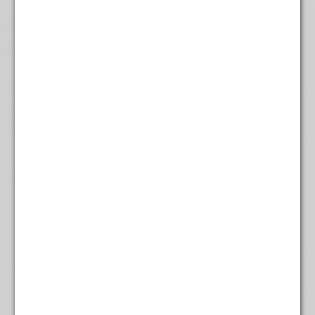
Japanse kersen
€
5,45