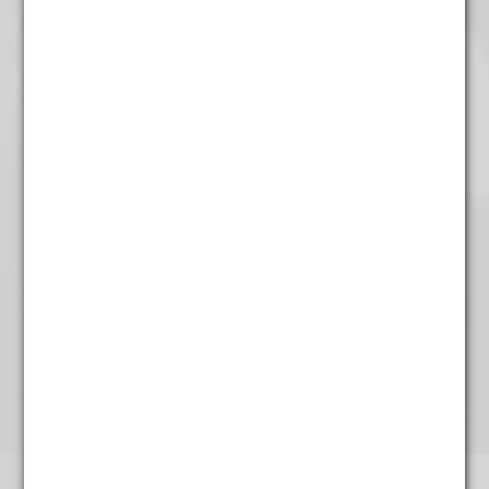
€
5,35
Jasmijn High Grade
€
5,95