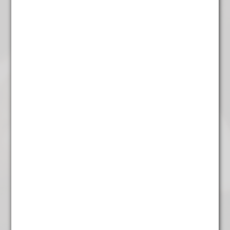
De 8 Schatten
€
6,35