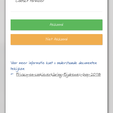
Contact Formulier
1–50 van de 51 resultaten
Akkoord
Niet Akkoord
Voor meer informatie kunt u onderstaande documenten
bekijken:
Privacy-en-cookieverklaring-Bijdrewes-shop-2018
Aardbei Ananas
€
4,95