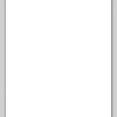
Caffeinevrij groen
€
4,85