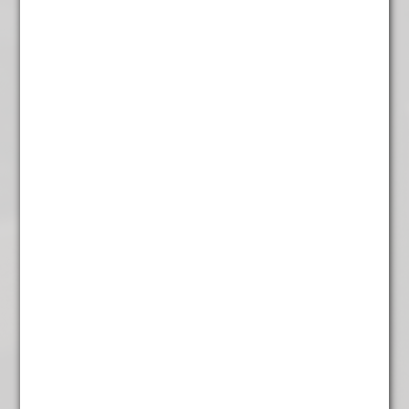
Darjeeling groen
€
7,85