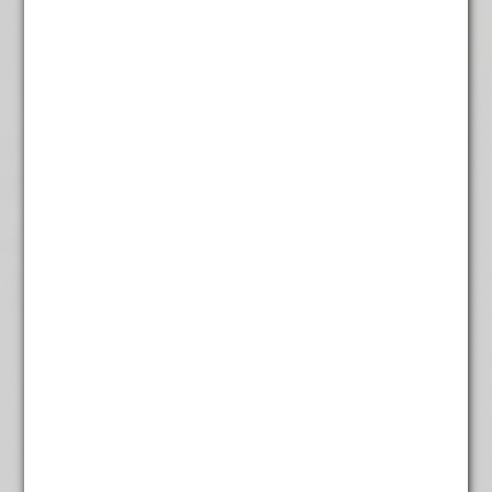
€
3,95
Gember Kaneel Chaija
€
5,65