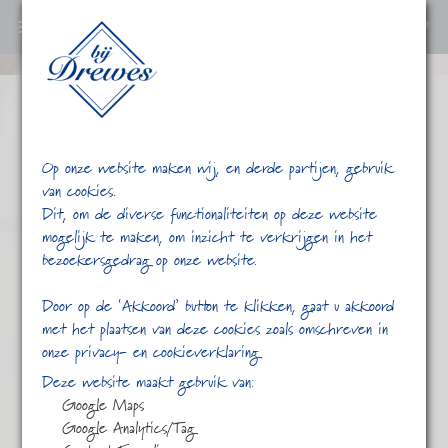
0
Ga
verder
naar
content
Op onze website maken wij, en derde partijen, gebruik
van cookies.
Dit, om de diverse functionaliteiten op deze website
mogelijk te maken, om inzicht te verkrijgen in het
bezoekersgedrag op onze website.
/
/
/
Groene thee
Home
Shop
Thee
Door op de ‘Akkoord’ button te klikken, gaat u akkoord
met het plaatsen van deze cookies zoals omschreven in
onze privacy- en cookieverklaring
Deze website maakt gebruik van:
Google Maps
Google Analytics/Tag