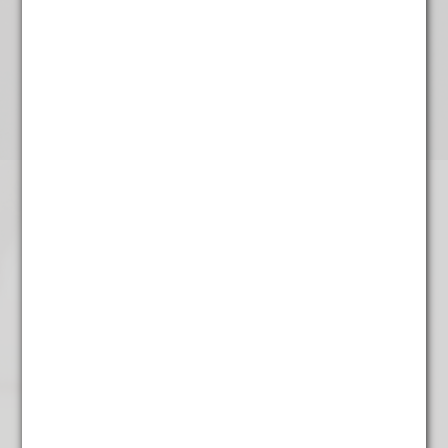
De Glimlach van Mona
€
5,95