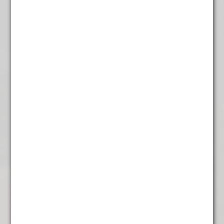
Cappuccino Karamel
€
4,95
Cassis groen