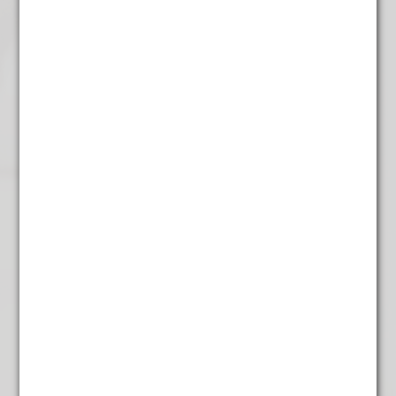
Jasmijn Pearls
€
19,95