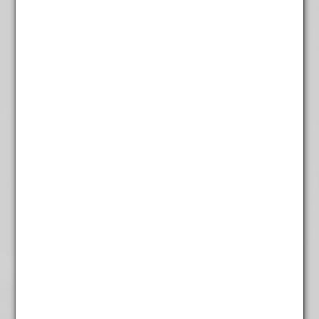
Gember lemon Thee
€
5,85