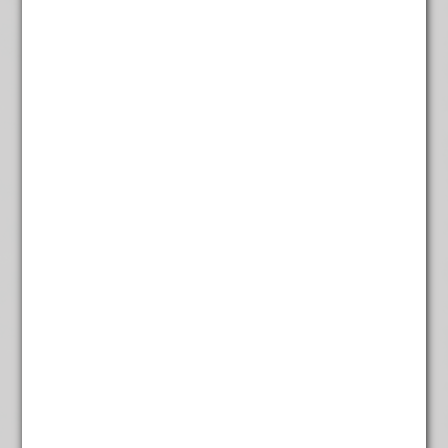
Citroentje groen
€
4,95