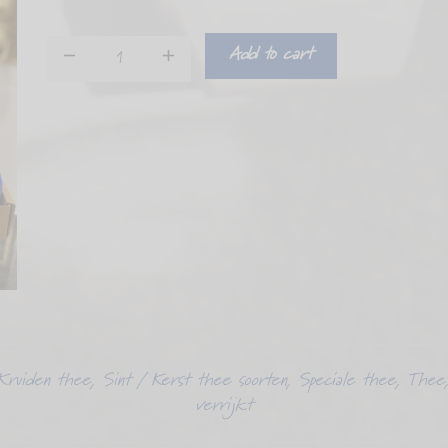
Add to cart
Brievenbus
cadeautje
Thee
box
quantity
Kruiden thee
,
Sint / Kerst thee soorten
,
Speciale thee
,
Thee
verrijkt