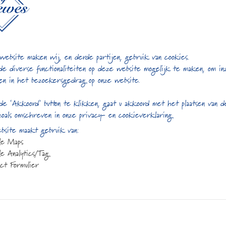
website maken wij, en derde partijen, gebruik van cookies.
de diverse functionaliteiten op deze website mogelijk te maken, om in
en in het bezoekersgedrag op onze website.
Gerelateerde producte
de ‘Akkoord’ button te klikken, gaat u akkoord met het plaatsen van 
zoals omschreven in onze privacy- en cookieverklaring
site maakt gebruik van:
le Maps
e Analytics/Tag
ct Formulier