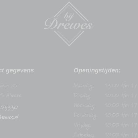
ct gegevens
Openingstijden:
plein 25
Maandag:
13:00 t/m 17
S Almere
Dinsdag:
10:00 t/m 17
Woensdag:
10:00 t/m 17
303330
Donderdag:
10:00 t/m 17
drewes.nl
Vrijdag:
10:00 t/m 17
Zaterdag:
10:00 t/m 17