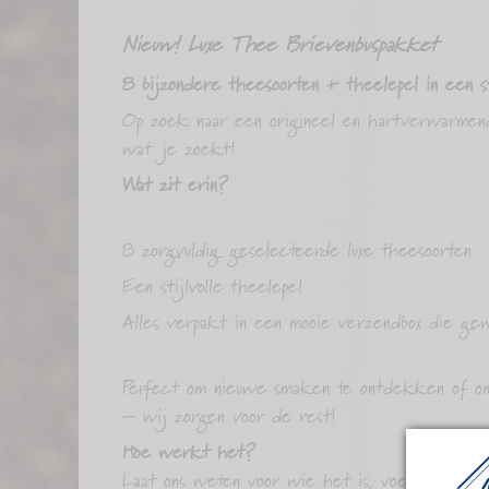
Nieuw! Luxe Thee Brievenbuspakket
8 bijzondere theesoorten + theelepel in een st
Op zoek naar een origineel en hartverwarmend
wat je zoekt!
Wat zit erin?
8 zorgvuldig geselecteerde luxe theesoorten
Een stijlvolle theelepel
Alles verpakt in een mooie verzendbox die gew
Perfect om nieuwe smaken te ontdekken of om i
– wij zorgen voor de rest!
Hoe werkt het?
Laat ons weten voor wie het is, voeg een lie