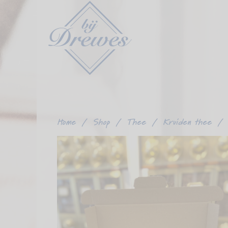
Ga
verder
naar
content
Home
/
Shop
/
Thee
/
Kruiden thee
/