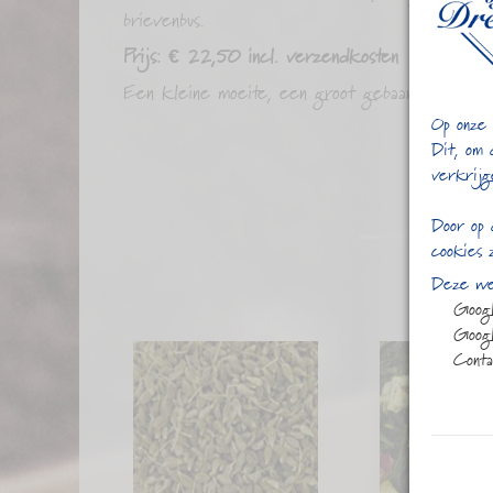
brievenbus.
Prijs: € 22,50 incl. verzendkosten
Een kleine moeite, een groot gebaar. 💌
Op onze 
Dit, om 
verkrijg
Door op 
cookies 
Deze web
Goog
Googl
Conta