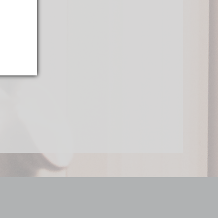
mix
5