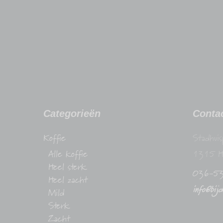
Categorieën
Conta
Koffie
Stadhuis
Alle koffie
1315 H
Heel sterk
036-5
Heel zacht
info@bij
Mild
Sterk
Zacht