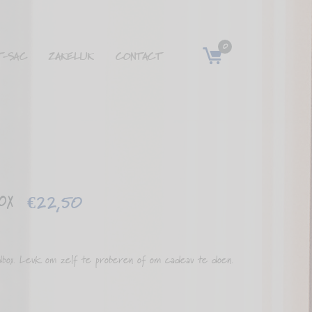
0
T-SAC
ZAKELIJK
CONTACT
ox
€
22,50
box. Leuk om zelf te proberen of om cadeau te doen.