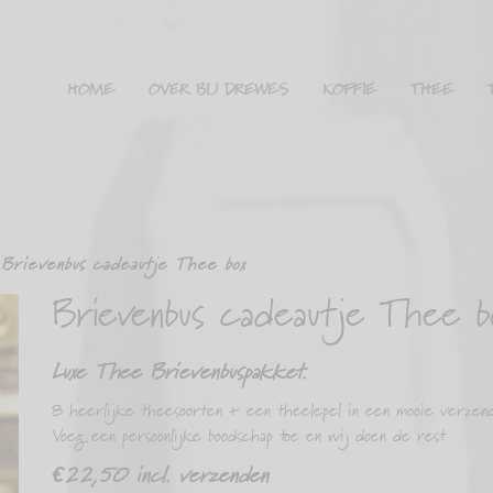
HOME
OVER BIJ DREWES
KOFFIE
THEE
Brievenbus cadeautje Thee box
Brievenbus cadeautje Thee b
Luxe Thee Brievenbuspakket.
8 heerlijke theesoorten + een theelepel in een mooie verzend
Voeg een persoonlijke boodschap toe en wij doen de rest
€22,50 incl. verzenden