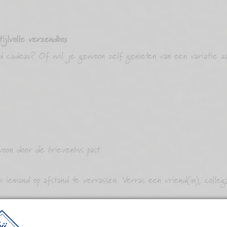
ijlvolle verzendbox
 cadeau? Of wil je gewoon zelf genieten van een variatie aan
oon door de brievenbus past
emand op afstand te verrassen. Verras een vriend(in), collega
ve of bemoedigende tekst toe, en wij versturen het direct na