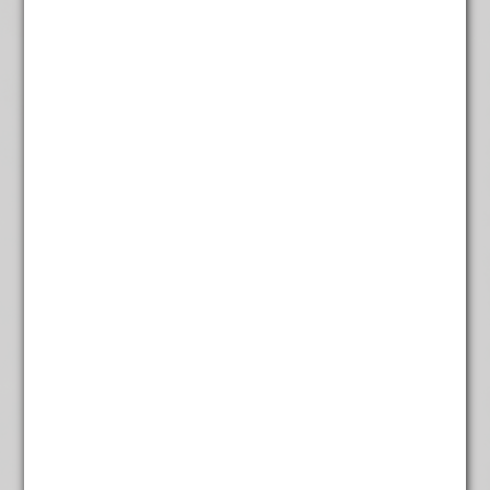
Rozen uit Venetie
€
5,45