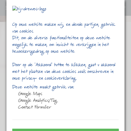
0
Ga
Op onze website maken wij, en derde partijen, gebruik
verder
van cookies.
naar
Dit, om de diverse functionaliteiten op deze website
content
mogelijk te maken, om inzicht te verkrijgen in het
bezoekersgedrag op onze website.
Door op de ‘Akkoord’ button te klikken, gaat u akkoord
met het plaatsen van deze cookies zoals omschreven in
onze privacy- en cookieverklaring
/
/
/
/
Home
Shop
Thee
Groene thee
Deze website maakt gebruik van:
Het straat van Vermeer
Google Maps
Google Analytics/Tag
Contact Formulier