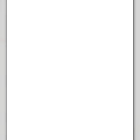
€
4,95
Rooibos Tiger of
Africa