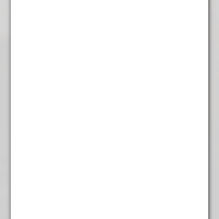
€
4,95
Gember Kaneel Chaija
€
5,65