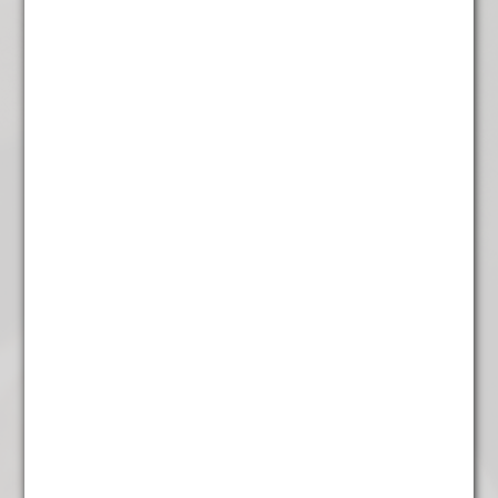
€
6,25
Gember lemon Thee
€
5,85