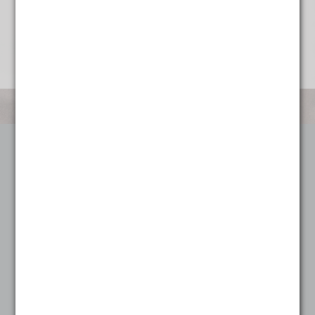
Categorieën
Koffie
Alle koffie
Heel sterk
Heel zacht
Mild