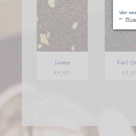
Voor mee
Priv
Lemon
Earl G
€
4,95
€
4,9