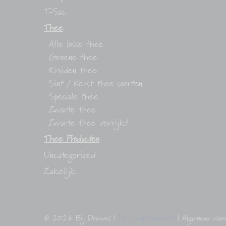
T-Sac
Thee
Alle losse thee
Groene thee
Kruiden thee
Sint / Kerst thee soorten
Speciale thee
Zwarte thee
Zwarte thee verrijkt
Thee Producten
Uncategorized
Zakelijk
© 2026
Bij Drewes
|
De Computerdienst
|
Algemene voo