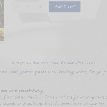
Add to cart
Gember
lemon
Thee
quantity
Categories:
Alle losse thee
,
Groene thee
,
Thee
omatiseerd
,
gember
,
groene thee
,
krachtig
,
Lemon
,
Orange
,
pi
een ware smaakbeleving.
 frisse smaak van China Sencha met stukjes verse gember, sin
wikkende en aromatische thee die zowel warm als koud heerlij