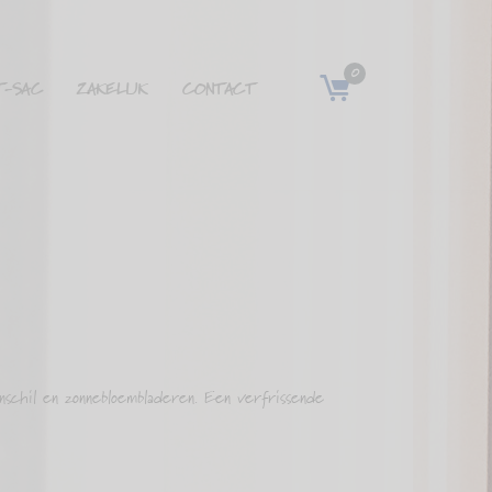
0
T-SAC
ZAKELIJK
CONTACT
nschil en zonnebloembladeren. Een verfrissende