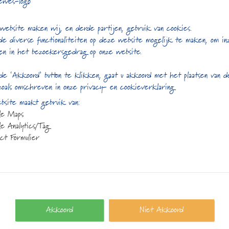
ddha
Champagne witte
website maken wij, en derde partijen, gebruik van cookies.
thee
de diverse functionaliteiten op deze website mogelijk te maken, om in
5
en in het bezoekersgedrag op onze website.
€
3,95
de ‘Akkoord’ button te klikken, gaat u akkoord met het plaatsen van 
zoals omschreven in onze privacy- en cookieverklaring
site maakt gebruik van:
le Maps
e Analytics/Tag
ct Formulier
Gerelateerde producte
Akkoord
Niet Akkoord