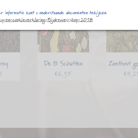
r informatie kunt u onderstaande documenten bekijken:
acy-en-cookieverklaring-Bijdrewes-shop-2018
rey
De 8 Schatten
Zoethout g
5
€
6,35
€
4,2