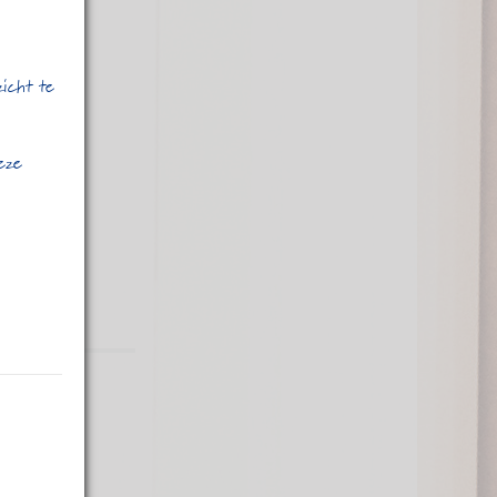
zicht te
deze
n