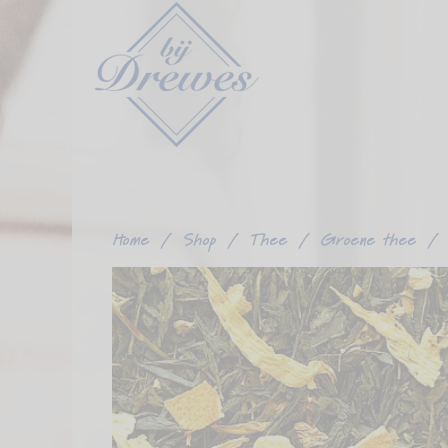
Ga
verder
naar
content
Home
/
Shop
/
Thee
/
Groene thee
/