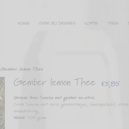
HOME
OVER BIJ DREWES
KOFFIE
THEE
Gember lemon Thee
Gember lemon Thee
€
5,85
Groene thee Sencha met gember en citrus.
China Sencha met verse gemberstukjes, sinaasappelschil, citroe
smaakbeleving.
Inhoud:
100 gram.