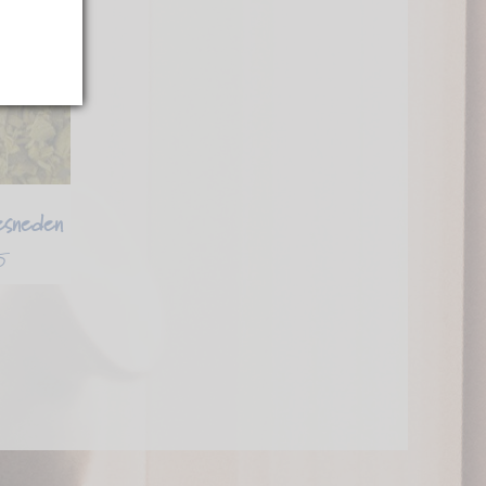
esneden
5