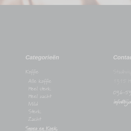
Categorieën
Conta
Koffie
Stadhuis
Alle koffie
1315 H
Heel sterk
036-5
Heel zacht
info@bij
Mild
Sterk
Zacht
Snoep en Koek