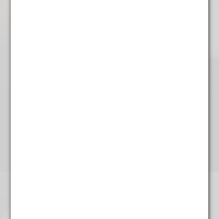
Kandystokjes wit/ bruin
Kaneelpitten