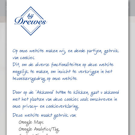
0
Ga
verder
naar
content
Op onze website maken wij, en derde partijen, gebruik
van cookies.
Dit, om de diverse functionaliteiten op deze website
mogelijk te maken, om inzicht te verkrijgen in het
bezoekersgedrag op onze website.
/
/
Snoep en Koek
Home
Shop
Door op de ‘Akkoord’ button te klikken, gaat u akkoord
met het plaatsen van deze cookies zoals omschreven in
onze privacy- en cookieverklaring
Deze website maakt gebruik van:
Google Maps
Google Analytics/Tag