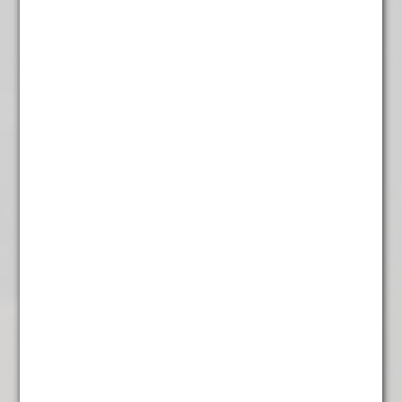
125 gr
Slagroomtruffels