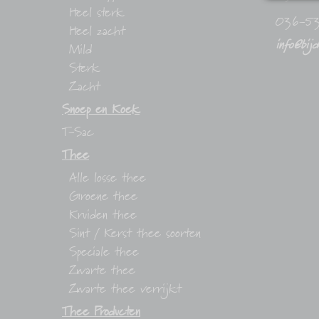
Heel sterk
036-5
Heel zacht
info@bij
Mild
Sterk
Zacht
Snoep en Koek
T-Sac
Thee
Alle losse thee
Groene thee
Kruiden thee
Sint / Kerst thee soorten
Speciale thee
Zwarte thee
Zwarte thee verrijkt
Thee Producten