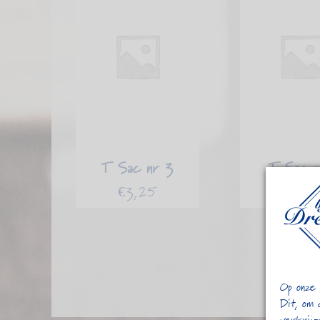
T Sac nr 3
T Sac 
€
3,25
€
3,0
Op onze 
Dit, om 