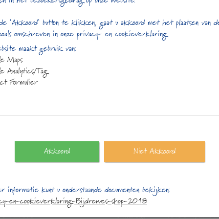
en in het bezoekersgedrag op onze website.
de ‘Akkoord’ button te klikken, gaat u akkoord met het plaatsen van 
zoals omschreven in onze privacy- en cookieverklaring
site maakt gebruik van:
le Maps
e Analytics/Tag
ct Formulier
Akkoord
Niet Akkoord
ct gegevens
Openingstijden:
r informatie kunt u onderstaande documenten bekijken:
plein 25
Maandag:
13:00 t/m 17
acy-en-cookieverklaring-Bijdrewes-shop-2018
S Almere
Dinsdag:
10:00 t/m 17