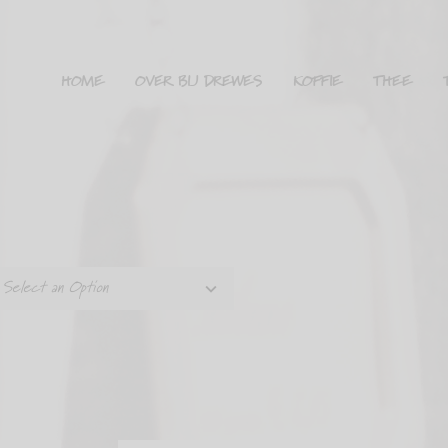
HOME
OVER BIJ DREWES
KOFFIE
THEE
Select an Option