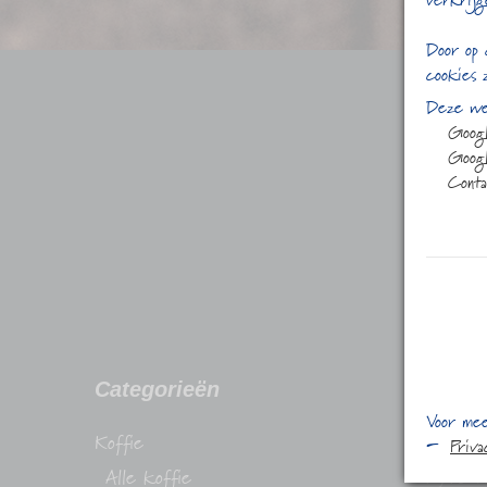
verkrijg
Door op 
cookies 
Deze web
Goog
Googl
Conta
Categorieën
Conta
Voor mee
Koffie
Stadhuis
Priv
Alle koffie
1315 H