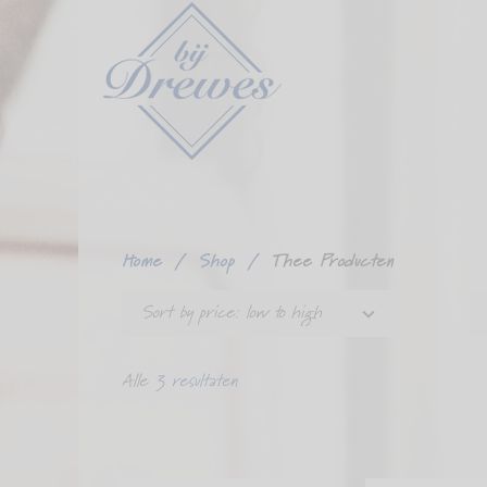
Ga
verder
naar
content
Home
/
Shop
/
Thee Producten
Sort by price: low to high
Alle
3 resultaten