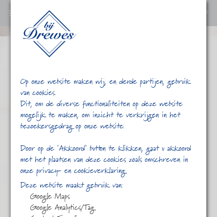
0
Ga
verder
naar
content
Op onze website maken wij, en derde partijen, gebruik
van cookies.
Dit, om de diverse functionaliteiten op deze website
mogelijk te maken, om inzicht te verkrijgen in het
bezoekersgedrag op onze website.
/
Over bij Drewes
Home
Door op de ‘Akkoord’ button te klikken, gaat u akkoord
met het plaatsen van deze cookies zoals omschreven in
Over
onze privacy- en cookieverklaring
bij
Deze website maakt gebruik van:
Drewes
Google Maps
Google Analytics/Tag