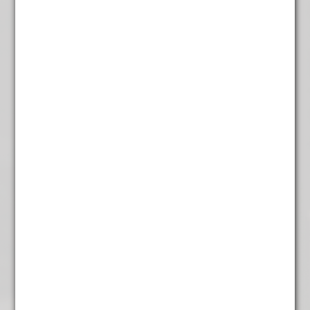
met een zachte nasmaak. Een mooie keuze voor wie
houdt van pure, eerlijke thee met een uitgesproken
karakter.
Inhoud:
100 gram.
Andere suggesties…