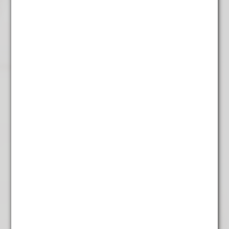
Rooibos winter
€
5,75