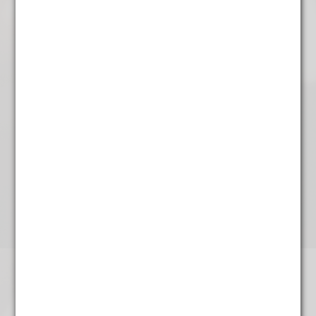
Cactus Groen
€
4,95