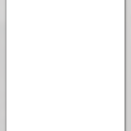
Oolong Formosa
€
5,95
Lapsang Souchong