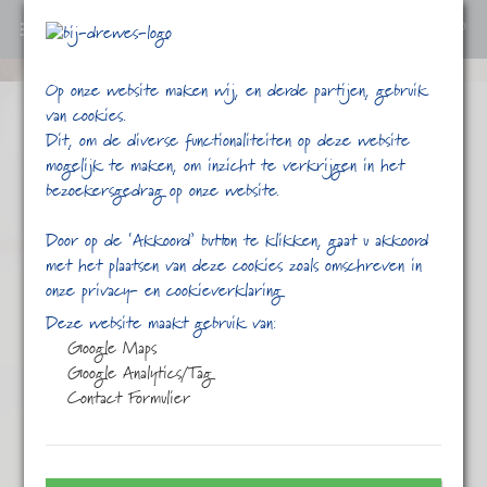
0
Ga
Op onze website maken wij, en derde partijen, gebruik
verder
van cookies.
naar
Dit, om de diverse functionaliteiten op deze website
content
mogelijk te maken, om inzicht te verkrijgen in het
bezoekersgedrag op onze website.
Door op de ‘Akkoord’ button te klikken, gaat u akkoord
met het plaatsen van deze cookies zoals omschreven in
onze privacy- en cookieverklaring
/
/
/
/
Home
Shop
Thee
Alle losse thee
Deze website maakt gebruik van:
Chun Mee Ecologische Landbouw
Google Maps
Google Analytics/Tag
Contact Formulier