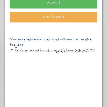
Akkoord
Niet Akkoord
Voor meer informatie kunt u onderstaande documenten
bekijken:
Privacy-en-cookieverklaring-Bijdrewes-shop-2018
Chun Mee Ecologische Landbouw
€
5,25
Chun Mee – vol en verfijnd.