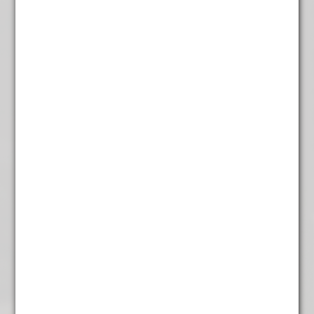
rozenbloesem.
Een thee die uitnodigt tot ontspannen, ideaal voor koude
dagen en lange winteravonden. Cafeïnevrij, dus ook
perfect als avondthee.
Inhoud: 100 gram
Gerelateerde producten