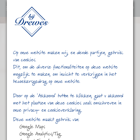
0
Ga
verder
naar
content
Op onze website maken wij, en derde partijen, gebruik
van cookies.
Dit, om de diverse functionaliteiten op deze website
mogelijk te maken, om inzicht te verkrijgen in het
bezoekersgedrag op onze website.
/
/
/
/
Home
Shop
Thee
Kruiden thee
Door op de ‘Akkoord’ button te klikken, gaat u akkoord
Voor de open haard
met het plaatsen van deze cookies zoals omschreven in
onze privacy- en cookieverklaring
Deze website maakt gebruik van:
Google Maps
Google Analytics/Tag