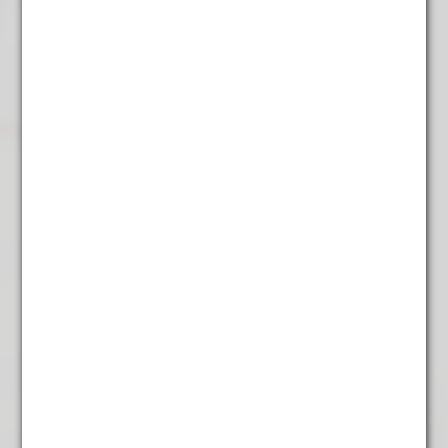
€
4,95
Anijs Thee
€
4,45