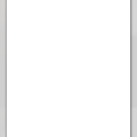
Witte Buddha
€
6,25
Lemon