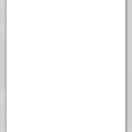
Lapsang Souchong
€
5,95