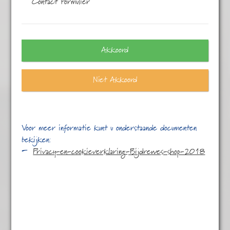
Contact Formulier
Alle
17 resultaten
Akkoord
Niet Akkoord
Voor meer informatie kunt u onderstaande documenten
bekijken:
Privacy-en-cookieverklaring-Bijdrewes-shop-2018
AvondRomance
€
5,95