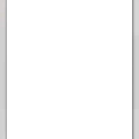
Rembrandt
€
5,45