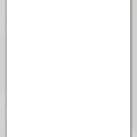
Citroentje groen
€
4,95