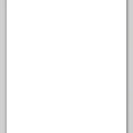
Rooibos earl grey
€
5,45