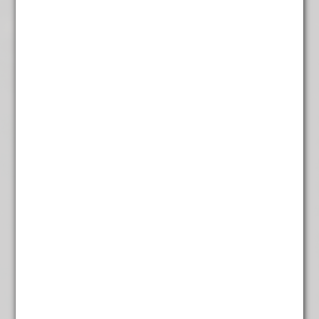
Chai Orientaalse
€
5,25