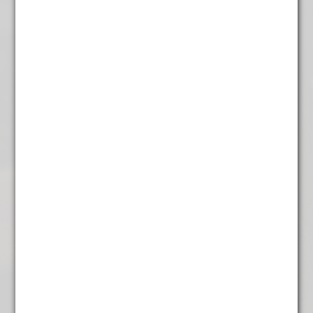
Rooibos winter
€
5,75