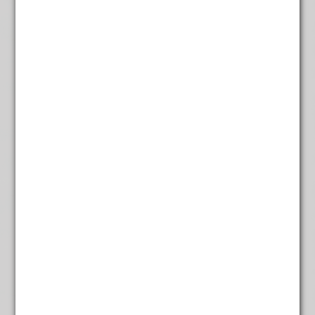
Rooibos Vanille
€
4,95