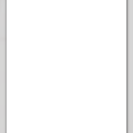
Rooibos Chai
€
5,45