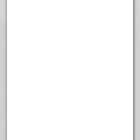
Rooibos Choc/karamel
€
4,95