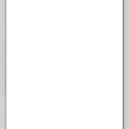
Rooibos Groen
€
4,95
Rooibos Honeybush