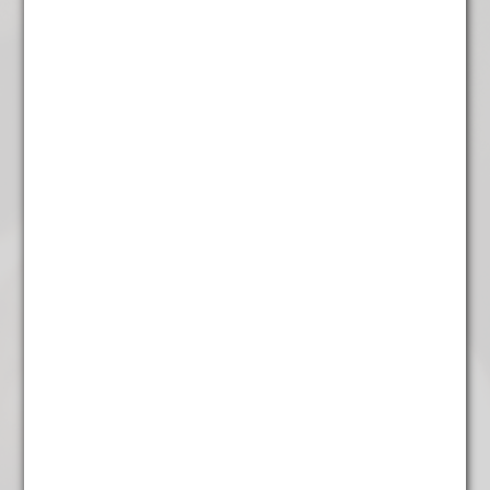
€
6,45
Rooibos Lemon
Ecologische landbouw
€
5,95