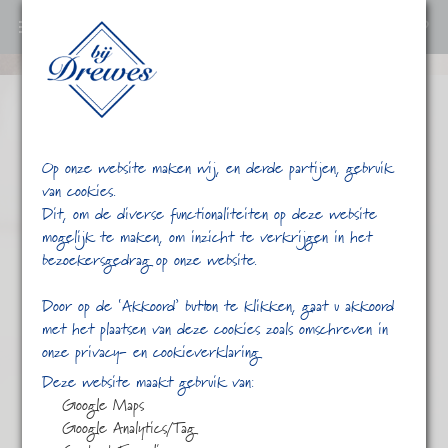
0
Ga
verder
naar
content
Op onze website maken wij, en derde partijen, gebruik
van cookies.
Dit, om de diverse functionaliteiten op deze website
mogelijk te maken, om inzicht te verkrijgen in het
bezoekersgedrag op onze website.
/
/
Rooibos
Home
Shop
Door op de ‘Akkoord’ button te klikken, gaat u akkoord
met het plaatsen van deze cookies zoals omschreven in
onze privacy- en cookieverklaring
Deze website maakt gebruik van:
Google Maps
Google Analytics/Tag