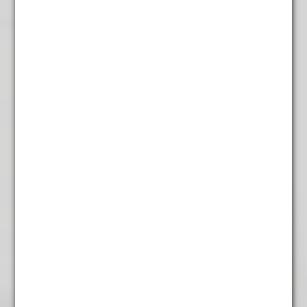
Rooibos Orange
€
5,45