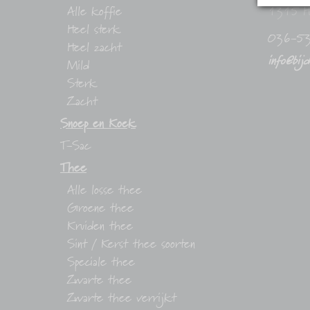
Alle koffie
1315 H
Heel sterk
036-5
Heel zacht
info@bij
Mild
Sterk
Zacht
Snoep en Koek
T-Sac
Thee
Alle losse thee
Groene thee
Kruiden thee
Sint / Kerst thee soorten
Speciale thee
Zwarte thee
Zwarte thee verrijkt