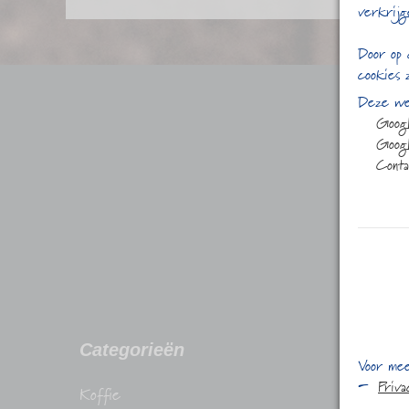
verkrijg
Door op 
cookies 
Deze web
Goog
Googl
Conta
Categorieën
Conta
Voor mee
Priv
Koffie
Stadhuis