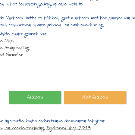
en in het bezoekersgedrag op onze website.
de ‘Akkoord’ button te klikken, gaat u akkoord met het plaatsen van 
zoals omschreven in onze privacy- en cookieverklaring
site maakt gebruik van:
le Maps
e Analytics/Tag
ct Formulier
Akkoord
Niet Akkoord
ct gegevens
Openingstijden:
r informatie kunt u onderstaande documenten bekijken:
acy-en-cookieverklaring-Bijdrewes-shop-2018
plein 25
Maandag:
13:00 t/m 17