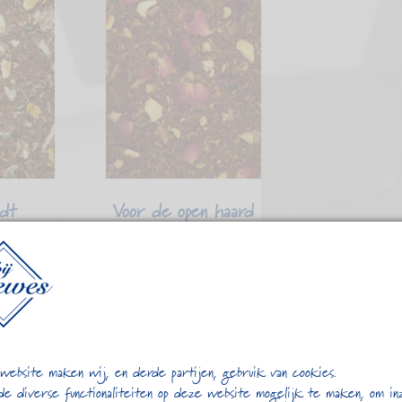
dt
Voor de open haard
5
€
4,95
website maken wij, en derde partijen, gebruik van cookies.
de diverse functionaliteiten op deze website mogelijk te maken, om in