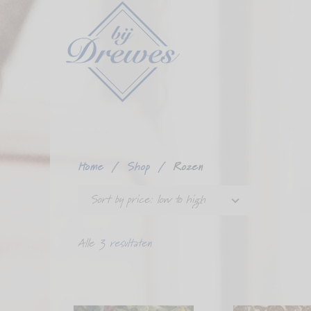
Ga
verder
naar
content
Home
/
Shop
/
Rozen
Sort by price: low to high
Alle
3 resultaten