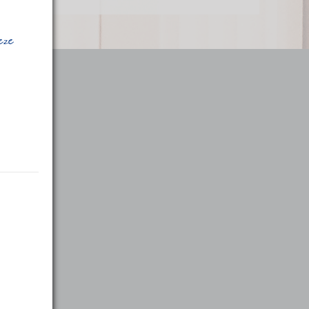
deze
:00