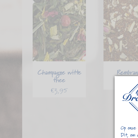
Champagne witte
Rembran
thee
€
5,4
€
3,95
Op onze 
Dit, om 