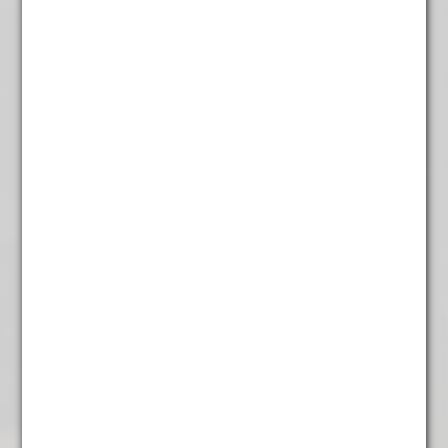
AvondRomance
€
5,95