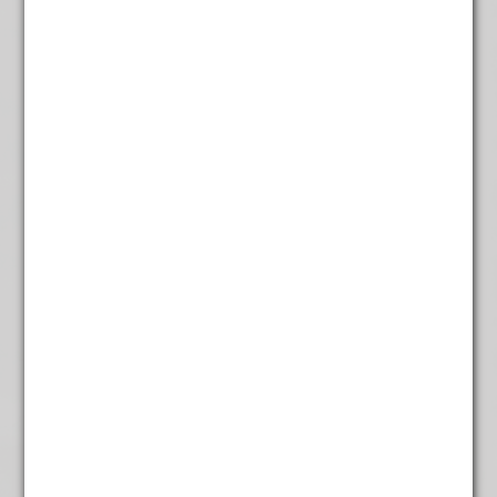
Hibiscus
€
4,95