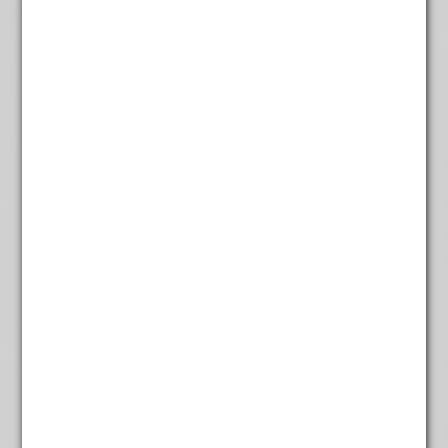
Chai Orientaalse
€
5,25