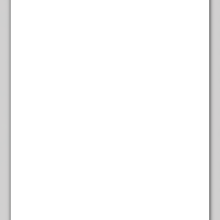
De Glimlach van Mona
€
5,95