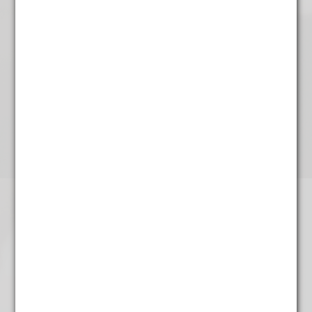
Citroentje groen
€
4,95