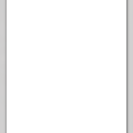
€
7,35
Het straat van Vermeer
€
5,95