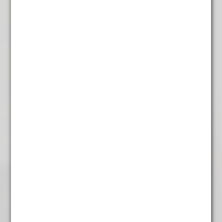
Gember lemon Thee
€
5,85
Hazelnoot Koffie