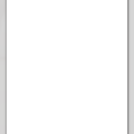
Mango
€
4,45