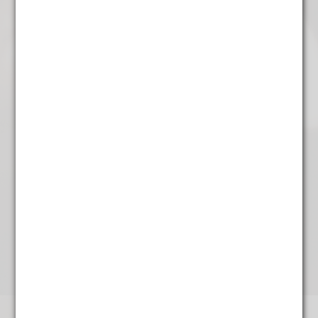
€
4,45
Mandarijn kaneel
€
5,95