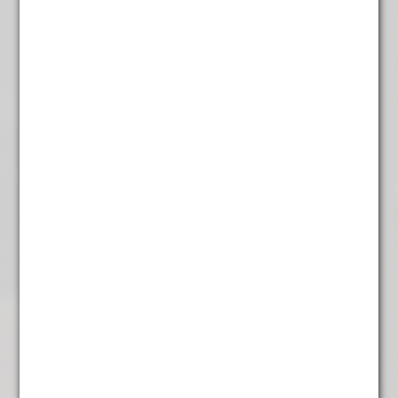
Champagne witte thee
€
3,95
Chili Truffel