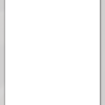
Lemon
€
4,95
Lotus