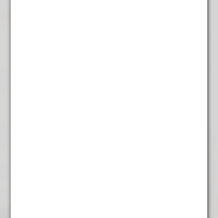
Cranberry / Veenbessen
€
5,95