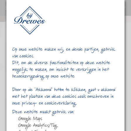
0
Ga
verder
naar
content
Op onze website maken wij, en derde partijen, gebruik
van cookies.
Dit, om de diverse functionaliteiten op deze website
mogelijk te maken, om inzicht te verkrijgen in het
bezoekersgedrag op onze website.
/
/
gearomatiseerd
Home
Shop
Door op de ‘Akkoord’ button te klikken, gaat u akkoord
met het plaatsen van deze cookies zoals omschreven in
onze privacy- en cookieverklaring
Deze website maakt gebruik van:
Google Maps
Google Analytics/Tag