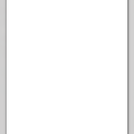
Ladyhof
€
4,45