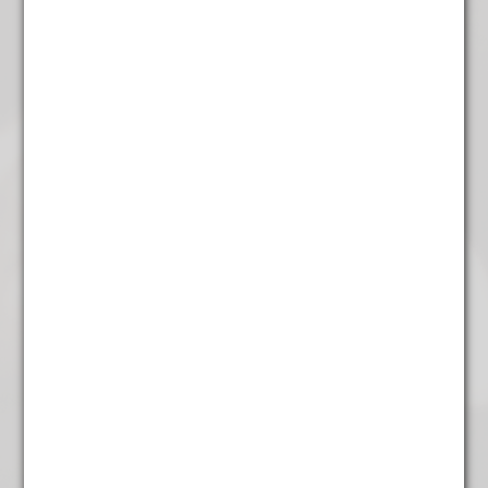
Earl Grey superieur
€
5,45