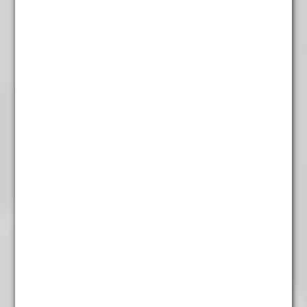
Bloedsinaasappel
€
4,95