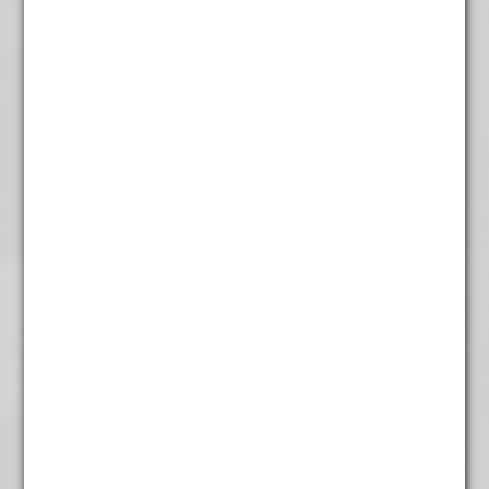
Earl Grey
€
4,95