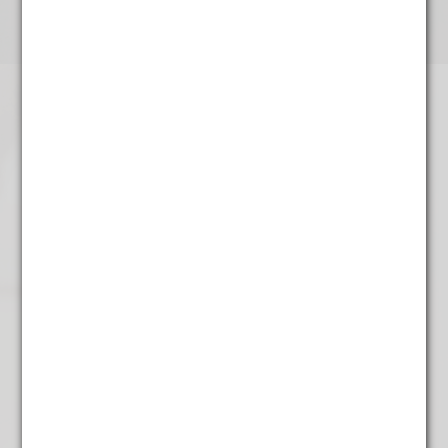
Karamel
€
4,45