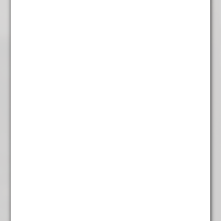
Chai green
€
4,95