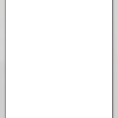
Kokos Thee
€
4,95