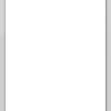
Meloen groen
€
5,95