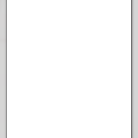
Cassis groen
€
5,25