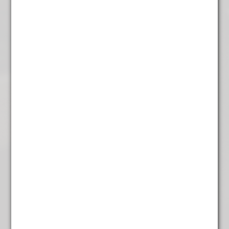
Japanse kersen
€
5,45