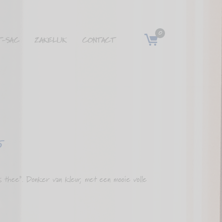
0
T-SAC
ZAKELIJK
CONTACT
5
 thee”. Donker van kleur, met een mooie volle