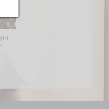
uffel
5