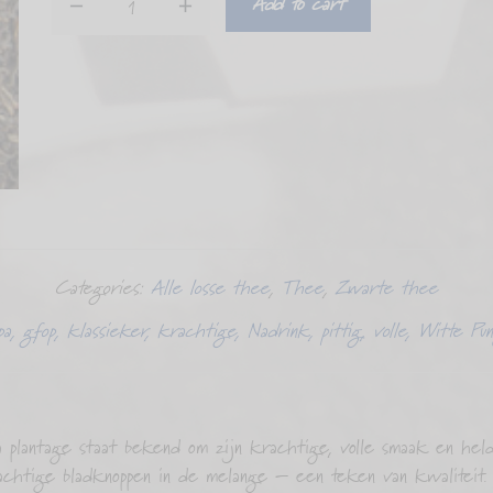
Add to cart
Assam
G.F.O.P.
Thowra
quantity
Categories:
Alle losse thee
,
Thee
,
Zwarte thee
pa
,
gfop
,
klassieker
,
krachtige
,
Nadrink
,
pittig
,
volle
,
Witte Pun
lantage staat bekend om zijn krachtige, volle smaak en held
erachtige bladknoppen in de melange – een teken van kwalitei