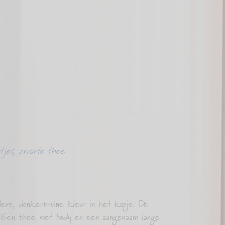
tjes
,
zwarte thee
ere, donkerbruine kleur in het kopje. De
t. Een thee met body en een aangenaam lange