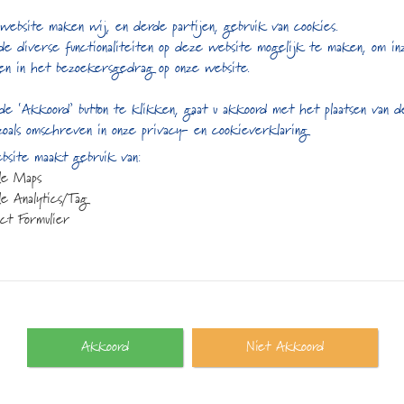
P
Assam CTC Thowra.
website maken wij, en derde partijen, gebruik van cookies.
de diverse functionaliteiten op deze website mogelijk te maken, om in
5
€
3,95
en in het bezoekersgedrag op onze website.
de ‘Akkoord’ button te klikken, gaat u akkoord met het plaatsen van 
zoals omschreven in onze privacy- en cookieverklaring
site maakt gebruik van:
le Maps
e Analytics/Tag
Gerelateerde producte
ct Formulier
Akkoord
Niet Akkoord