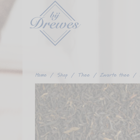
Ga
verder
naar
content
Home
/
Shop
/
Thee
/
Zwarte thee
/