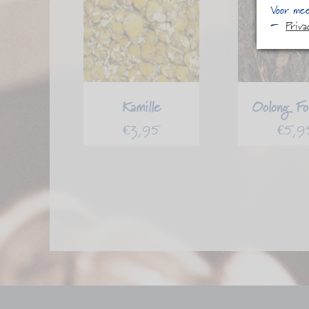
Voor mee
Priv
Kamille
Oolong Fo
€
3,95
€
5,9