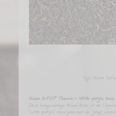
Tags:
Assam Satru
Assam G.F.O.P. Thowra – Witte puntjes thee.
Deze hoogwaardige Assam-thee uit de Thowra p
"witte puntjes" verwijzen naar de jonge, zilv