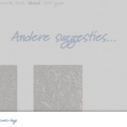
e zwarte thee.
Inhoud:
100 gram.
Andere suggesties…