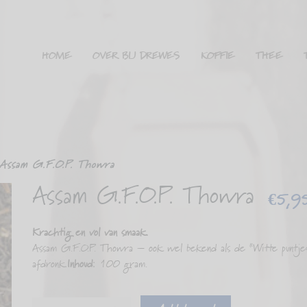
HOME
OVER BIJ DREWES
KOFFIE
THEE
Assam G.F.O.P. Thowra
Assam G.F.O.P. Thowra
€
5,9
Krachtig en vol van smaak.
Assam G.F.O.P. Thowra – ook wel bekend als de “Witte puntjes
afdronk.
Inhoud:
100 gram.