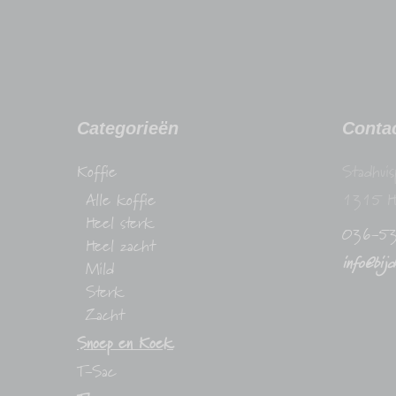
Categorieën
Conta
Koffie
Stadhuis
Alle koffie
1315 H
Heel sterk
036-5
Heel zacht
info@bij
Mild
Sterk
Zacht
Snoep en Koek
T-Sac