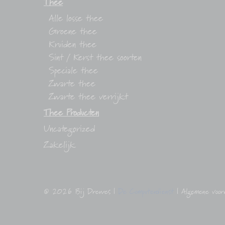
Thee
Alle losse thee
Groene thee
Kruiden thee
Sint / Kerst thee soorten
Speciale thee
Zwarte thee
Zwarte thee verrijkt
Thee Producten
Uncategorized
Zakelijk
© 2026
Bij Drewes
|
De Computerdienst
|
Algemene voo