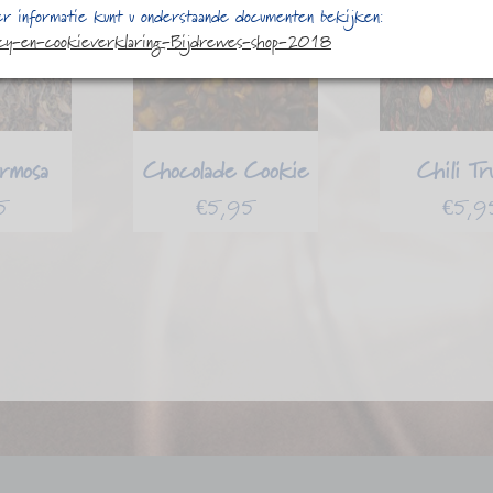
r informatie kunt u onderstaande documenten bekijken:
acy-en-cookieverklaring-Bijdrewes-shop-2018
rmosa
Chocolade Cookie
Chili Tr
5
€
5,95
€
5,9