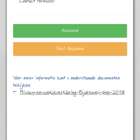
Contact Formulier
Alle
2 resultaten
Akkoord
Niet Akkoord
Voor meer informatie kunt u onderstaande documenten
bekijken:
Privacy-en-cookieverklaring-Bijdrewes-shop-2018
Assam CTC Thowra.
€
3,95