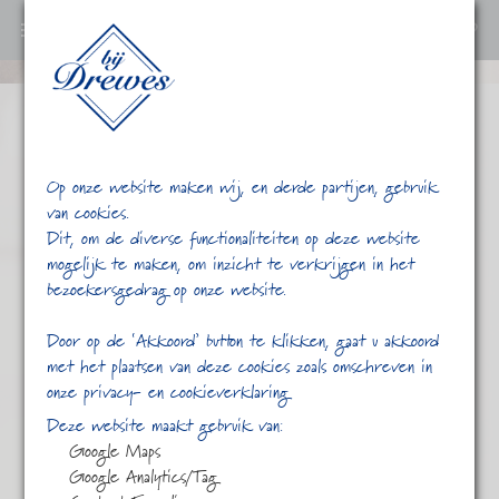
0
Ga
verder
naar
content
Op onze website maken wij, en derde partijen, gebruik
van cookies.
Dit, om de diverse functionaliteiten op deze website
mogelijk te maken, om inzicht te verkrijgen in het
bezoekersgedrag op onze website.
/
/
gfop
Home
Shop
Door op de ‘Akkoord’ button te klikken, gaat u akkoord
met het plaatsen van deze cookies zoals omschreven in
onze privacy- en cookieverklaring
Deze website maakt gebruik van:
Google Maps
Google Analytics/Tag