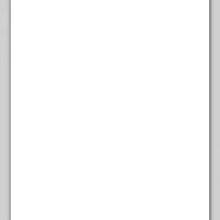
Assam G.F.O.P. Thowra
€
5,95