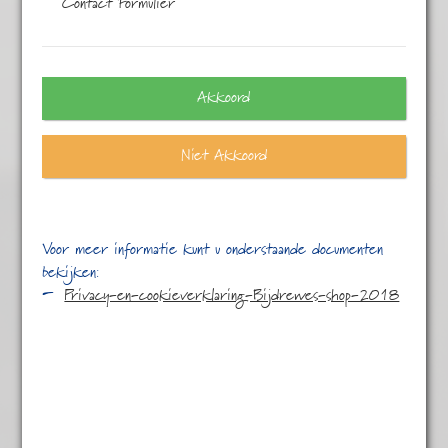
Contact Formulier
Eén resultaat
Akkoord
Niet Akkoord
Voor meer informatie kunt u onderstaande documenten
bekijken:
Privacy-en-cookieverklaring-Bijdrewes-shop-2018
Assam G.F.O.P.
Thowra
€
5,95