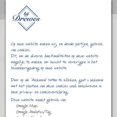
0
Ga
verder
naar
content
Op onze website maken wij, en derde partijen, gebruik
van cookies.
Dit, om de diverse functionaliteiten op deze website
mogelijk te maken, om inzicht te verkrijgen in het
bezoekersgedrag op onze website.
/
/
Assam Satrupa
Home
Shop
Door op de ‘Akkoord’ button te klikken, gaat u akkoord
met het plaatsen van deze cookies zoals omschreven in
onze privacy- en cookieverklaring
Deze website maakt gebruik van:
Google Maps
Google Analytics/Tag