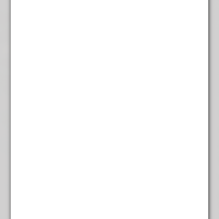
White Angel
€
5,45