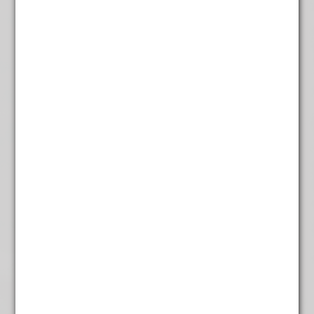
€
4,75
Tropen vuur
€
4,95