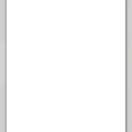
Tropica
€
5,45