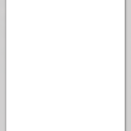
€
5,45
Rooibos Chai
€
5,45