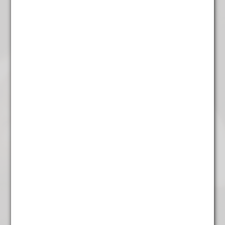
Rum
€
4,45