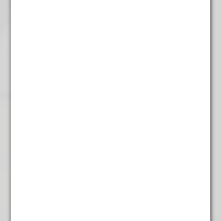
€
6,25
Witte Punjes
€
5,95