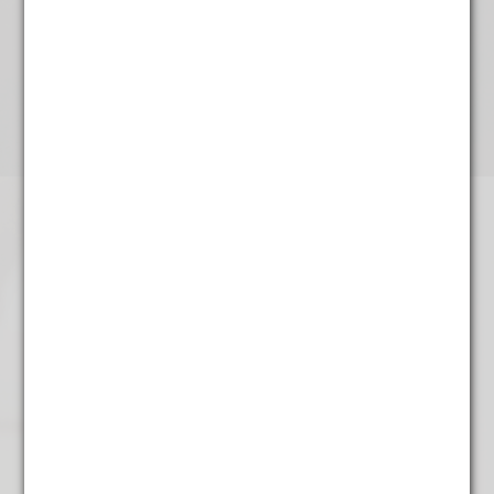
Sencha EarlGrey Groen
€
4,95