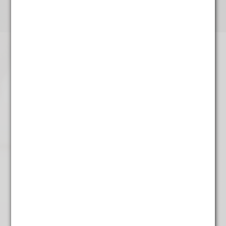
Venkel
€
3,45