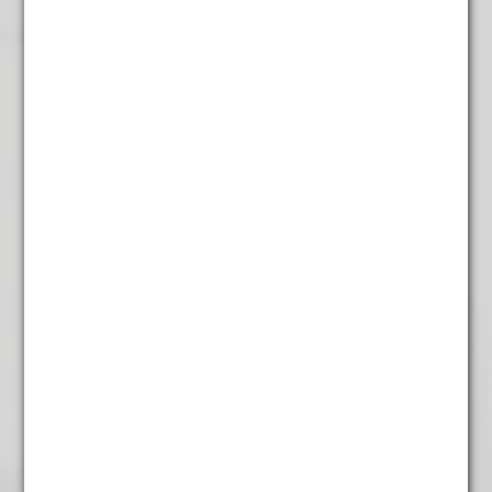
Rooibos winter
€
5,75