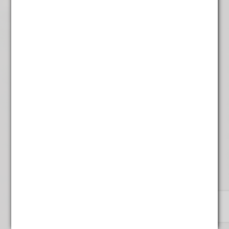
Zoethout gesneden
€
4,25