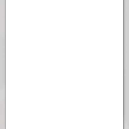
Rooibos earl grey
€
5,45