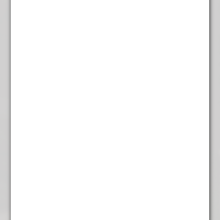
Rooibos Choc/karamel
€
4,95