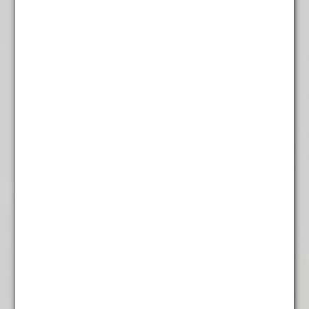
White Jasmine pearls
€
12,95