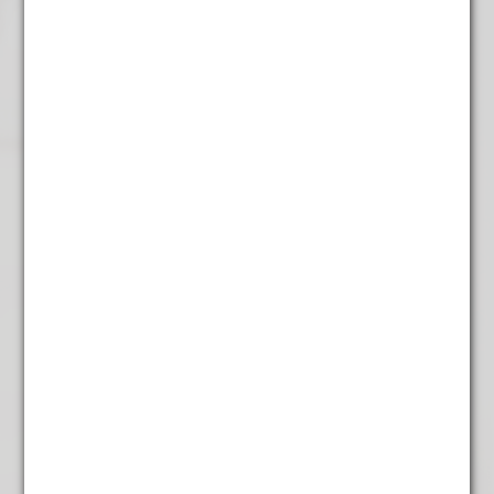
Rooibos Honeybush
€
6,45