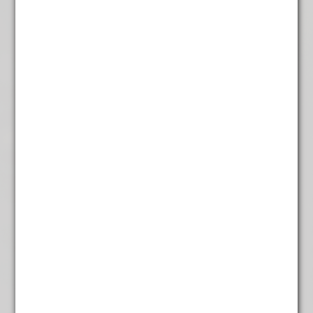
Sterrenmix
€
4,95
Summer Mint