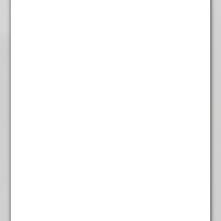
Rooibos Kerst
€
5,95