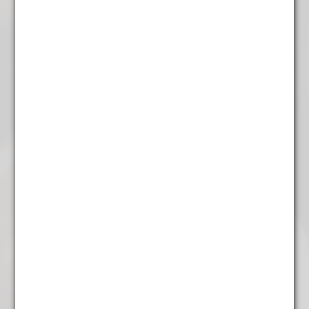
Rooibos Orange
€
5,45
Rooibos Tiger of Africa