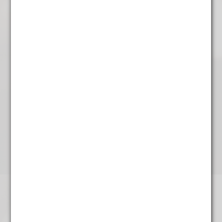
Rooibos Groen
€
4,95