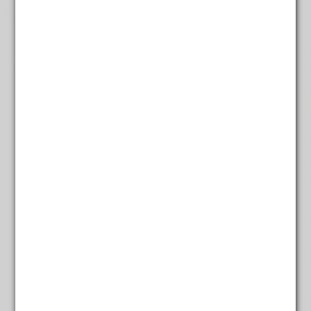
Rooibos Lemon
Ecologische landbouw
€
5,95