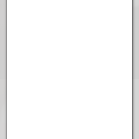
€
4,95
Rooibos Vanille
€
4,95