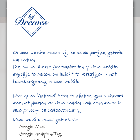
0
Ga
verder
naar
content
Op onze website maken wij, en derde partijen, gebruik
van cookies.
Dit, om de diverse functionaliteiten op deze website
mogelijk te maken, om inzicht te verkrijgen in het
bezoekersgedrag op onze website.
/
/
/
Alle losse thee
/
Home
Shop
Thee
Door op de ‘Akkoord’ button te klikken, gaat u akkoord
Pagina 3
met het plaatsen van deze cookies zoals omschreven in
onze privacy- en cookieverklaring
Deze website maakt gebruik van:
Google Maps
Google Analytics/Tag