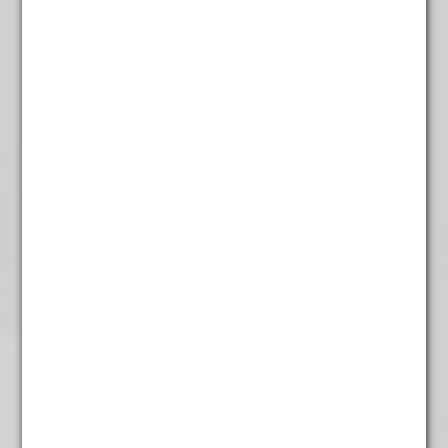
Bloedsinaasappel
€
4,95