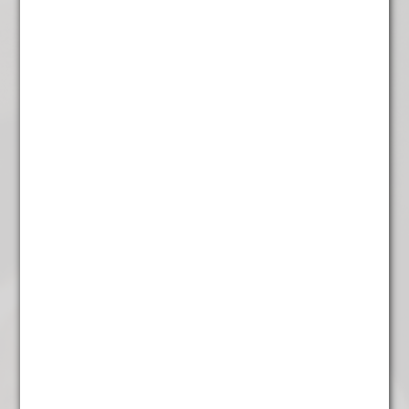
Zoethout gesneden
€
4,25