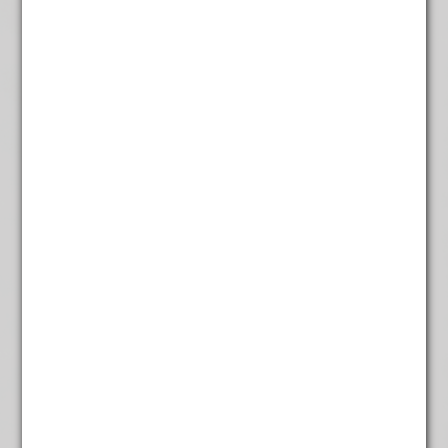
Kruizemunt
€
3,95