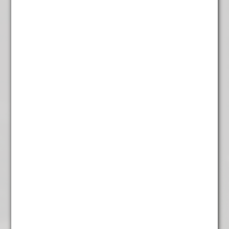
Andere suggesties…
Bij weer en wind
€
4,95