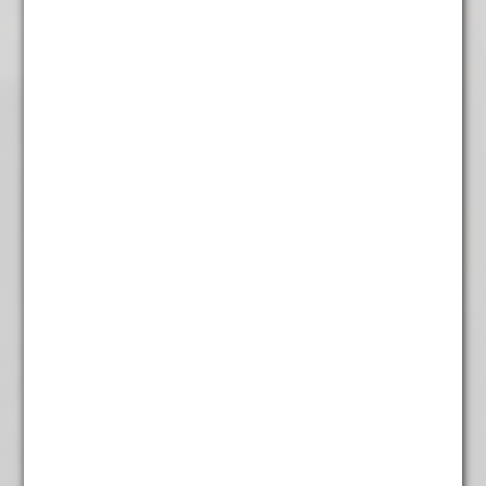
Engelse Breakfast
€
5,45