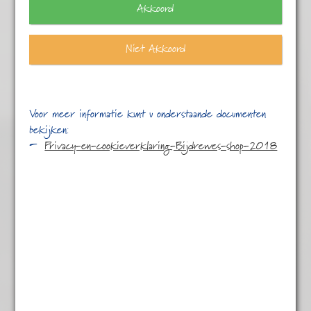
Akkoord
Niet Akkoord
Voor meer informatie kunt u onderstaande documenten
bekijken:
Privacy-en-cookieverklaring-Bijdrewes-shop-2018
Venkel
€
3,45
Venkel
100% pure venkelthee, natuurlijk en mild van smaak.