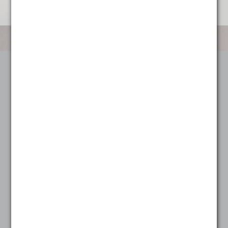
Categorieën
Koffie
Alle koffie
Heel sterk
Heel zacht
Mild
Sterk
Zacht
Snoep en Koek