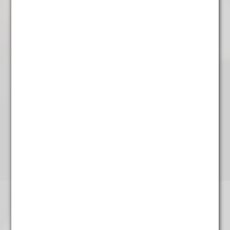
Anijszaad
€
3,95