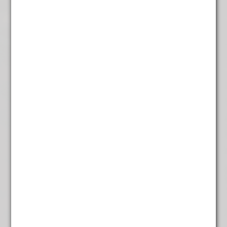
Inhoud: 100 gram
Add to cart
Venkel
quantity
Categories:
Alle losse thee
,
Kruiden thee
,
Thee
Tags:
caffeinevrije
,
Decaffe
,
Foenugraeci Totum
,
Gezond
,
Kruiden Thee
,
kruidig
,
Maag
,
Natuurlijk
,
Venkel
,
zacht
Venkel
Deze 100% pure venkelthee (Foeniculum vulgare) is niet
alleen geliefd bij kinderen, maar ook perfect voor
volwassenen. Venkelthee is zacht en natuurlijk van smaak
en kan heerlijk worden gedronken met melk, honing of
vruchtensap voor een extra zachte beleving.
Een natuurlijke keuze voor een moment van ontspanning.
Inhoud: 100 gram