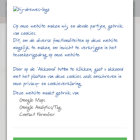
0
Ga
Op onze website maken wij, en derde partijen, gebruik
verder
van cookies.
naar
Dit, om de diverse functionaliteiten op deze website
content
mogelijk te maken, om inzicht te verkrijgen in het
bezoekersgedrag op onze website.
Door op de ‘Akkoord’ button te klikken, gaat u akkoord
met het plaatsen van deze cookies zoals omschreven in
onze privacy- en cookieverklaring
/
/
/
/
Venkel
Home
Shop
Thee
Kruiden thee
Deze website maakt gebruik van:
Google Maps
Google Analytics/Tag
Contact Formulier