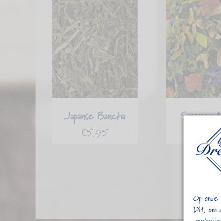
Japanse Bancha
Summer M
€
5,95
€
4,7
Op onze 
Dit, om 