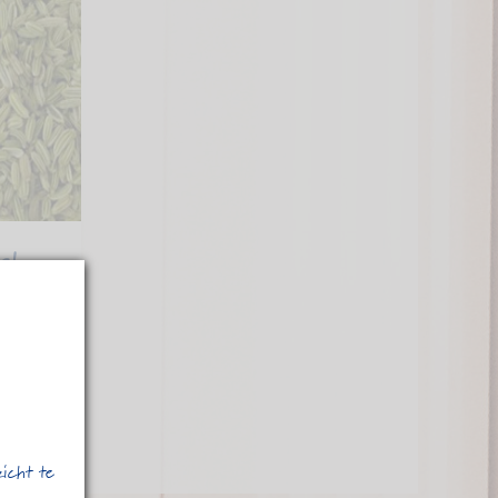
el
45
zicht te