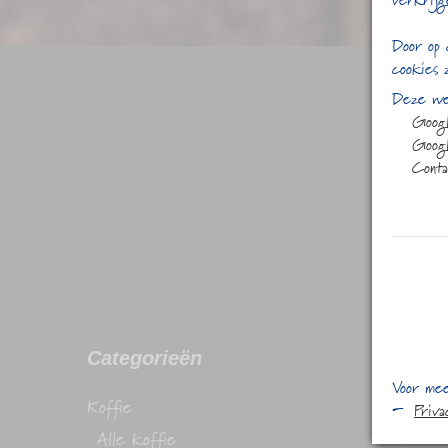
verkrijg
Door op 
cookies 
Deze web
Goog
Googl
Conta
Categorieën
Conta
Voor mee
Koffie
Stadhuis
Priv
Alle koffie
1315 H