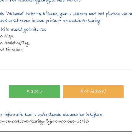
en in het bezoekersgedrag op onze website.
de ‘Akkoord’ button te klikken, gaat u akkoord met het plaatsen van 
zoals omschreven in onze privacy- en cookieverklaring
site maakt gebruik van:
le Maps
e Analytics/Tag
ct Formulier
Akkoord
Niet Akkoord
ct gegevens
Openingstijden:
r informatie kunt u onderstaande documenten bekijken:
plein 25
Maandag:
13:00 t/m 17
acy-en-cookieverklaring-Bijdrewes-shop-2018
S Almere
Dinsdag:
10:00 t/m 17