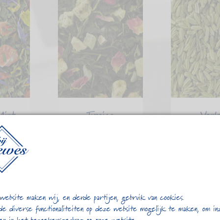
int
Tropica
Venk
5
€
5,45
€
3,
website maken wij, en derde partijen, gebruik van cookies.
de diverse functionaliteiten op deze website mogelijk te maken, om in