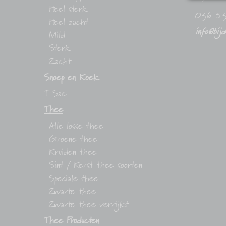
Heel sterk
036-5
Heel zacht
info@bij
Mild
Sterk
Zacht
Snoep en Koek
T-Sac
Thee
Alle losse thee
Groene thee
Kruiden thee
Sint / Kerst thee soorten
Speciale thee
Zwarte thee
Zwarte thee verrijkt
Thee Producten