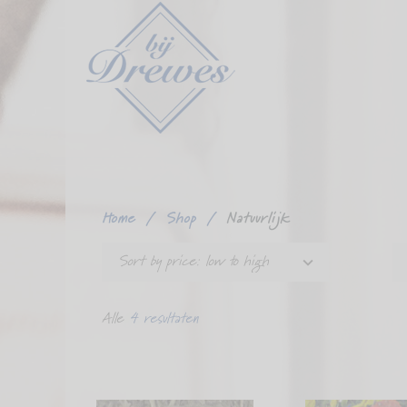
Ga
verder
naar
content
Home
/
Shop
/
Natuurlijk
Sort by price: low to high
Alle
4 resultaten