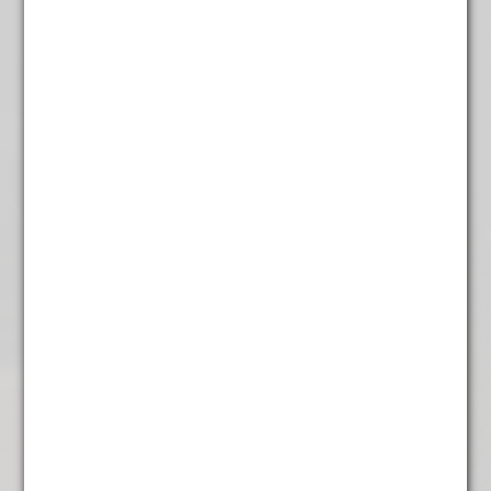
Papua New Guinea
€
7,95