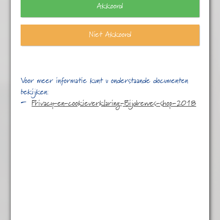
Akkoord
Niet Akkoord
Voor meer informatie kunt u onderstaande documenten
bekijken:
Privacy-en-cookieverklaring-Bijdrewes-shop-2018
Mocca-java
€
7,85
Vol en rijk met roodfruit, donkere chocolade en een
kruidig tintje – Java op z’n best.