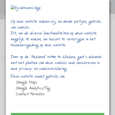
0
Ga
Op onze website maken wij, en derde partijen, gebruik
verder
van cookies.
naar
Dit, om de diverse functionaliteiten op deze website
content
mogelijk te maken, om inzicht te verkrijgen in het
bezoekersgedrag op onze website.
Door op de ‘Akkoord’ button te klikken, gaat u akkoord
met het plaatsen van deze cookies zoals omschreven in
onze privacy- en cookieverklaring
/
/
/
/
Mocca-java
Home
Shop
Koffie
Mild
Deze website maakt gebruik van:
Google Maps
Google Analytics/Tag
Contact Formulier