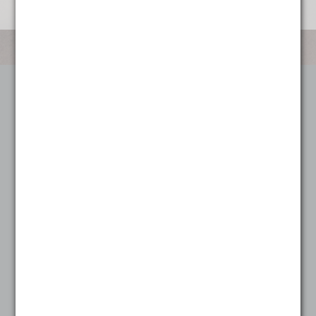
Categorieën
Koffie
Alle koffie
Heel sterk
Heel zacht
Mild
Sterk
Zacht
Snoep en Koek