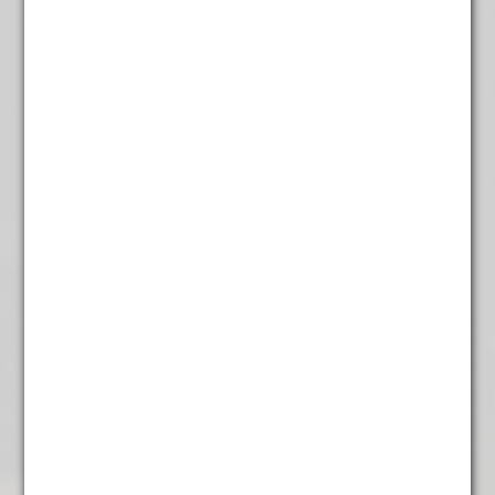
weelderige bossen en vulkanen. Dankzij de hoge ligging
en het gunstige klimaat is dit een ideale plek voor het
telen van hoogwaardige Arabica-koffie.
De plantage wordt al generaties lang beheerd door de
lokale gemeenschap, met een diepe toewijding en
vakmanschap. De vruchtbare bodem en zorgvuldig
onderhouden koffiebomen resulteren in een uitzonderlijke
kwaliteit koffie.
Deze melange is vol, rijk en complex van smaak. Je
proeft de frisheid en het zoete van roodfruit, in balans
gebracht met tonen van donkere chocolade en een subtiel
kruidig accent.
✔ Single estate uit Oost-Java
✔ Vol, rijk en complex
✔ Tonen van roodfruit, donkere chocolade en kruidigheid
✔ Ambachtelijk verbouwd op grote hoogte