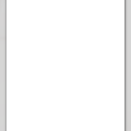
Gerelateerde producten
aanbieding
Arabica espresso
€
7,25