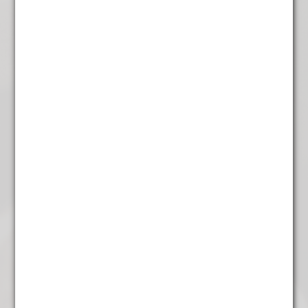
Andere suggesties…
Wiener melange
€
7,25