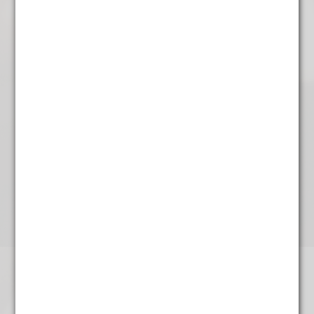
Guatemala Comal
€
7,65