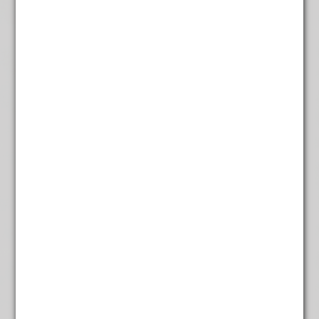
Italian Espresso
€
7,45