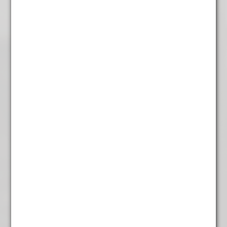
Cuba turquino Lavado
€
7,95