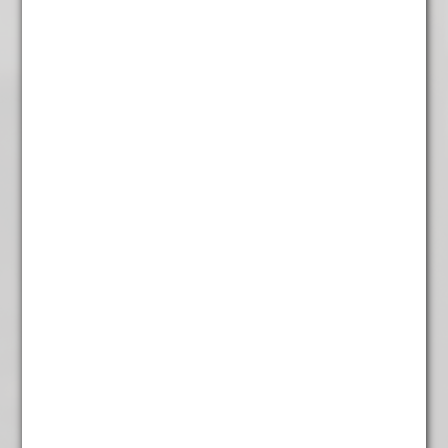
Cuba turquino Lavado
€
7,95