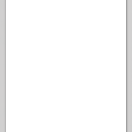
Wiener melange
€
7,25
Vanille koffie