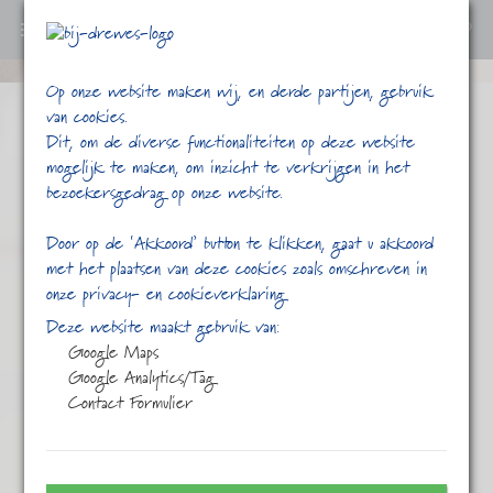
0
Ga
Op onze website maken wij, en derde partijen, gebruik
verder
van cookies.
naar
Dit, om de diverse functionaliteiten op deze website
content
mogelijk te maken, om inzicht te verkrijgen in het
bezoekersgedrag op onze website.
Door op de ‘Akkoord’ button te klikken, gaat u akkoord
met het plaatsen van deze cookies zoals omschreven in
onze privacy- en cookieverklaring
/
/
/
/
Home
Shop
Koffie
Mild
Deze website maakt gebruik van:
Mocca Ethiopië Sidamo
Google Maps
Google Analytics/Tag
Contact Formulier