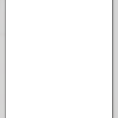
Espresso Nero
€
7,25