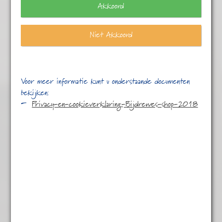
Akkoord
Niet Akkoord
Voor meer informatie kunt u onderstaande documenten
bekijken:
Privacy-en-cookieverklaring-Bijdrewes-shop-2018
Mocca Ethiopië Sidamo
€
7,95
Ethiopië wordt gezien als de geboorteplaats van koffie: in