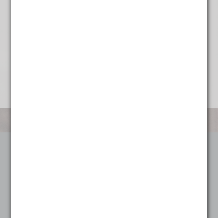
€
7,35
Categorieën
Koffie