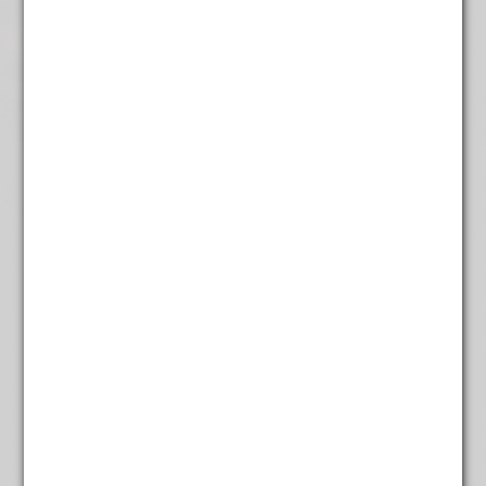
de bossen van de Kaffa regio groeide “coffea arabica” in
het wild. Koffie is “Bun” of “Buna” in het Ethiopisch,
koffieboon is dus wellicht een verbasterde vertaling van
“Kaffa Bun”. De Coffea Arabica kwam ook al heel vroeg
voor in de Harar regio. Het is heel goed mogelijk dat
slaven gevangen uit de bossen koffiebessen kauwden en
deze verspreidden in de Harar regio, waar de Moslim
slavenhandelroute door liep.
Gewicht
Maling
Add to cart
Mocca
Ethiopië
Categories:
Alle koffie
,
Koffie
,
Mild