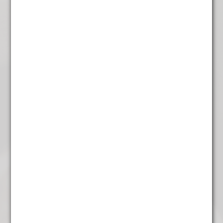
Mocca-java
€
7,85
Wiener melange