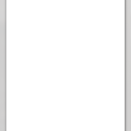
€
5,95
Rooibos Tiger of
Africa