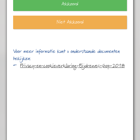
Akkoord
Niet Akkoord
Voor meer informatie kunt u onderstaande documenten
bekijken:
Privacy-en-cookieverklaring-Bijdrewes-shop-2018
Engelse Breakfast
€
5,45
English Breakfast – krachtig en aromatisch.