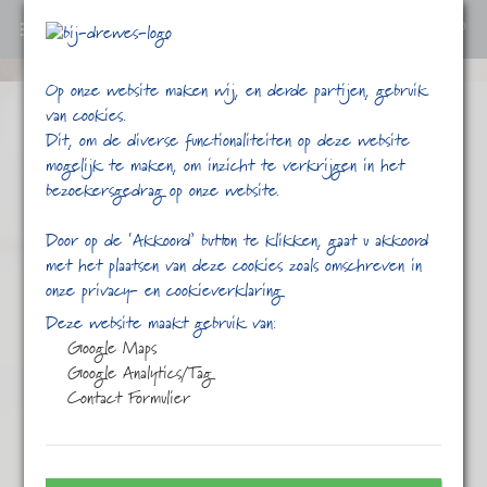
0
Ga
Op onze website maken wij, en derde partijen, gebruik
verder
van cookies.
naar
Dit, om de diverse functionaliteiten op deze website
content
mogelijk te maken, om inzicht te verkrijgen in het
bezoekersgedrag op onze website.
Door op de ‘Akkoord’ button te klikken, gaat u akkoord
met het plaatsen van deze cookies zoals omschreven in
onze privacy- en cookieverklaring
/
/
/
/
Home
Shop
Thee
Zwarte thee
Deze website maakt gebruik van:
Engelse Breakfast
Google Maps
Google Analytics/Tag
Contact Formulier