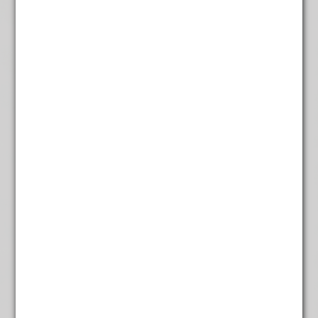
€
4,95
Venkel
€
3,45