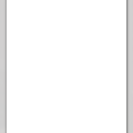
Engelse beleving. Ideaal voor een energieke start van de
dag of een gezellig moment in de middag.
Inhoud:
100 gram.
Andere suggesties…
Assam CTC Thowra.