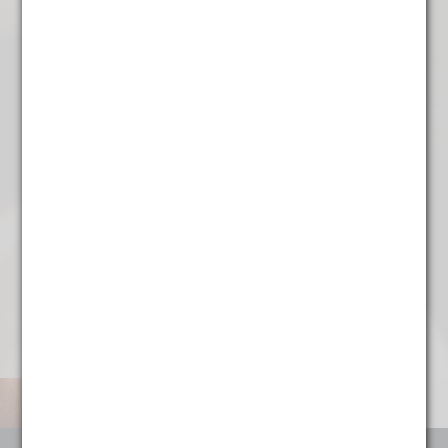
Darjeeling groen
€
7,85