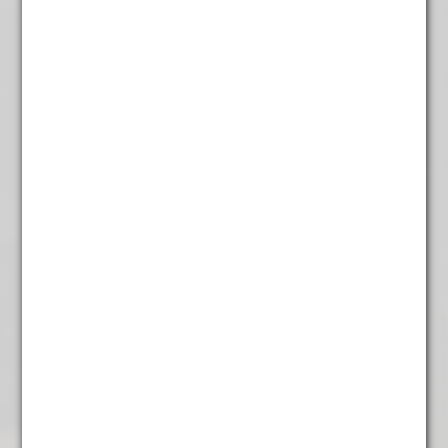
intens aromatische smaak.
De gouden tips en het karakteristieke aroma maken
deze thee geliefd onder fijnproevers, zowel lokaal als
internationaal. Het is een thee met persoonlijkheid –
krachtig, maar elegant – en een absolute aanrader voor
de echte theeliefhebber.
Zetadvies:
Gebruik 2 gram thee per kop (ongeveer 1 theelepel)
Water: 90 – 95 °C
Tijd: 3 tot 4 minuten laten trekken
Geniet puur, zonder melk of suiker, om de rijke smaak
volledig tot zijn recht te laten komen.
Inhoud: 100 gram
Andere suggesties…