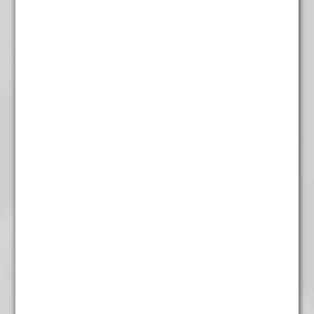
Darjeeling FF
€
9,95