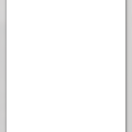
Frambozen
€
4,95