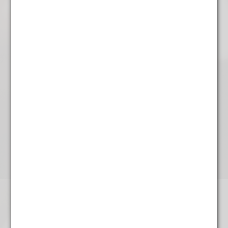
Darjeeling SF
€
6,95