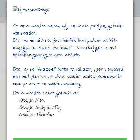
0
Ga
Op onze website maken wij, en derde partijen, gebruik
verder
van cookies.
naar
Dit, om de diverse functionaliteiten op deze website
content
mogelijk te maken, om inzicht te verkrijgen in het
bezoekersgedrag op onze website.
Door op de ‘Akkoord’ button te klikken, gaat u akkoord
met het plaatsen van deze cookies zoals omschreven in
onze privacy- en cookieverklaring
/
/
/
/
Home
Shop
Thee
Zwarte thee
Deze website maakt gebruik van:
Nepal Gold Mallo
Google Maps
Google Analytics/Tag
Contact Formulier