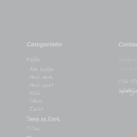
Categorieën
Conta
Koffie
Stadhuis
Alle koffie
1315 H
Heel sterk
036-5
Heel zacht
info@bij
Mild
Sterk
Zacht
Snoep en Koek
T-Sac