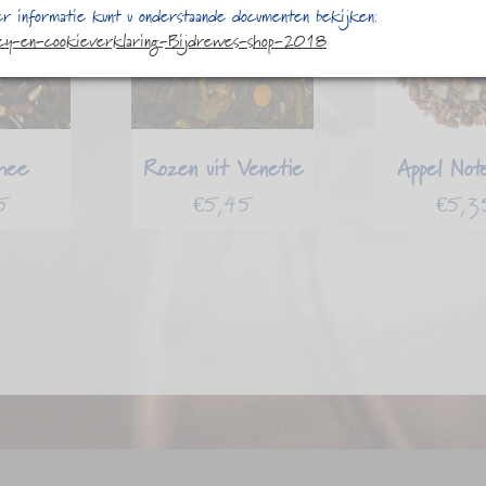
r informatie kunt u onderstaande documenten bekijken:
acy-en-cookieverklaring-Bijdrewes-shop-2018
hee
Rozen uit Venetie
Appel Not
5
€
5,45
€
5,3