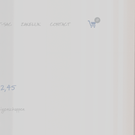
0
T-SAC
ZAKELIJK
CONTACT
€
2,45
eigenschappen.