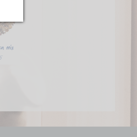
en mix
5