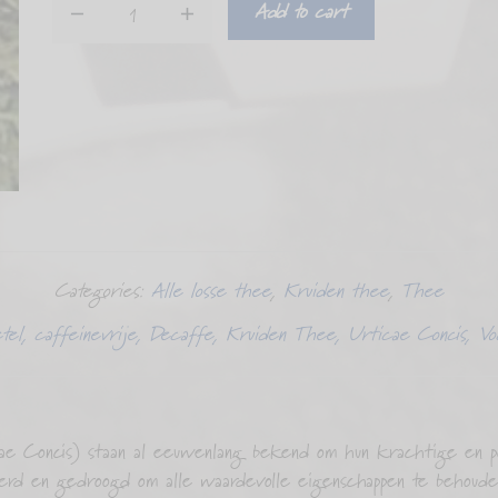
Add to cart
Brandnetel
Urticae
Concis
quantity
Categories:
Alle losse thee
,
Kruiden thee
,
Thee
tel
,
caffeinevrije
,
Decaffe
,
Kruiden Thee
,
Urticae Concis
,
Vo
e Concis) staan al eeuwenlang bekend om hun krachtige en p
eerd en gedroogd om alle waardevolle eigenschappen te behoud