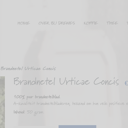
HOME
OVER BIJ DREWES
KOFFIE
THEE
Brandnetel Urticae Concis
Brandnetel Urticae Concis
100% puur brandnetelblad.
A-kwaliteit brandnetelbladeren, bekend om hun vele positieve 
Inhoud:
50 gram.