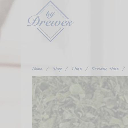
Ga
verder
naar
content
Home
/
Shop
/
Thee
/
Kruiden thee
/