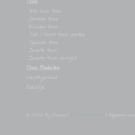
Thee
Alle losse thee
Groene thee
Kruiden thee
Sint / Kerst thee soorten
Speciale thee
Zwarte thee
Zwarte thee verrijkt
Thee Producten
Uncategorized
Zakelijk
© 2026
Bij Drewes
|
De Computerdienst
|
Algemene voo