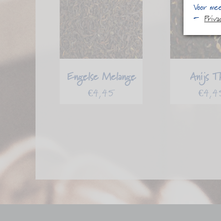
Voor mee
Priv
Engelse Melange
Anijs T
€
4,45
€
4,4