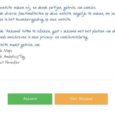
s
website maken wij, en derde partijen, gebruik van cookies.
de diverse functionaliteiten op deze website mogelijk te maken, om in
5
en in het bezoekersgedrag op onze website.
de ‘Akkoord’ button te klikken, gaat u akkoord met het plaatsen van 
zoals omschreven in onze privacy- en cookieverklaring
site maakt gebruik van:
le Maps
e Analytics/Tag
Gerelateerde producte
ct Formulier
Akkoord
Niet Akkoord