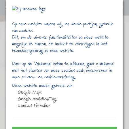
0
Ga
Op onze website maken wij, en derde partijen, gebruik
verder
van cookies.
naar
Dit, om de diverse functionaliteiten op deze website
content
mogelijk te maken, om inzicht te verkrijgen in het
bezoekersgedrag op onze website.
Door op de ‘Akkoord’ button te klikken, gaat u akkoord
met het plaatsen van deze cookies zoals omschreven in
onze privacy- en cookieverklaring
/
/
/
/
Home
Shop
Thee
Kruiden thee
Deze website maakt gebruik van:
Detox Kruiden
Google Maps
Google Analytics/Tag
Contact Formulier