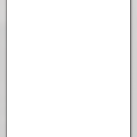
Oma’s Appel Taart
€
4,95
Oolong Milky Groen