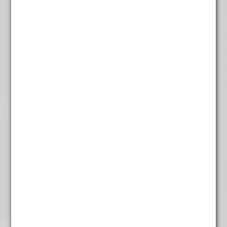
vormen zij een perfecte symbiose die je helpt diep adem
te halen en nieuwe energie op te doen. Laat je
verwennen met deze rijke, warme en verfrissende
kruidenthee, die je lichaam en geest ondersteunt.
Inhoud:
100 gram.
Andere suggesties…