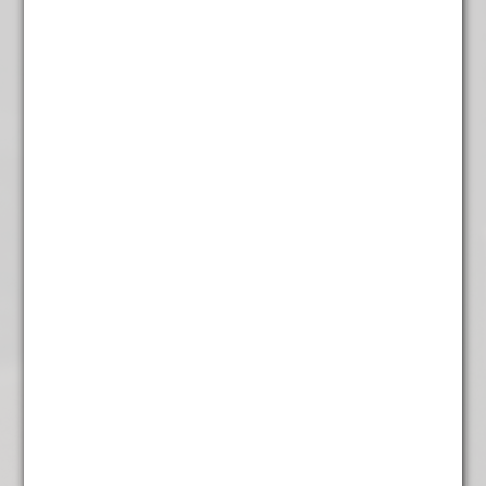
€
19,95
Mango
€
4,45