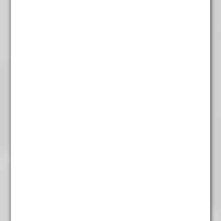
Gember/Citroen
€
4,45
Bij weer en wind