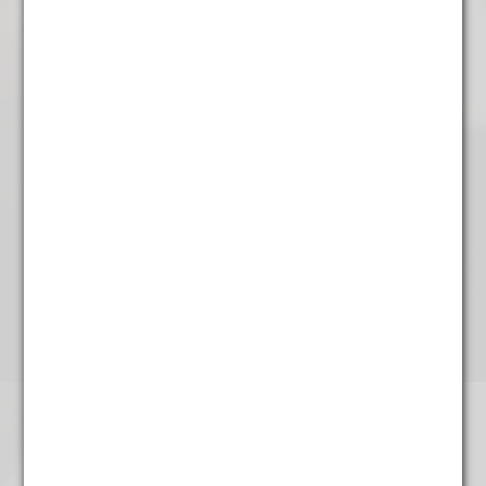
€
4,95
Zoethout gesneden