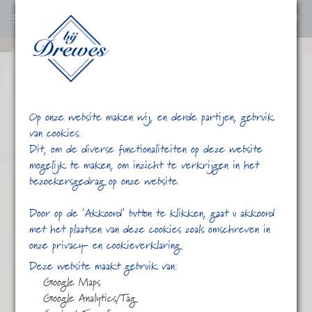
0
Ga
verder
naar
content
Op onze website maken wij, en derde partijen, gebruik
van cookies.
Dit, om de diverse functionaliteiten op deze website
mogelijk te maken, om inzicht te verkrijgen in het
bezoekersgedrag op onze website.
/
/
Vlierbessen
Home
Shop
Door op de ‘Akkoord’ button te klikken, gaat u akkoord
met het plaatsen van deze cookies zoals omschreven in
onze privacy- en cookieverklaring
Deze website maakt gebruik van:
Google Maps
Google Analytics/Tag