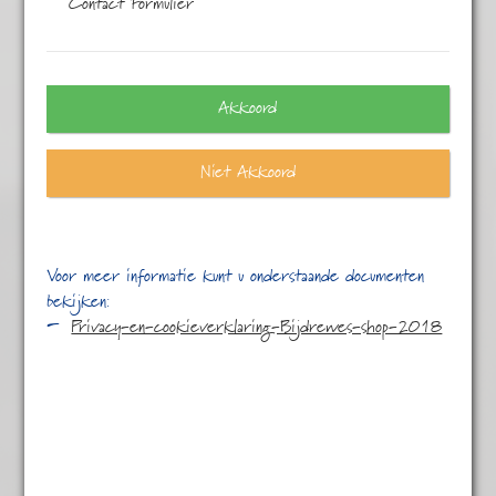
Contact Formulier
Eén resultaat
Akkoord
Niet Akkoord
Voor meer informatie kunt u onderstaande documenten
bekijken:
Privacy-en-cookieverklaring-Bijdrewes-shop-2018
Rooibos winter
€
5,75