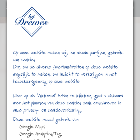
0
Ga
verder
naar
content
Op onze website maken wij, en derde partijen, gebruik
van cookies.
Dit, om de diverse functionaliteiten op deze website
mogelijk te maken, om inzicht te verkrijgen in het
bezoekersgedrag op onze website.
/
/
Verbenablad
Home
Shop
Door op de ‘Akkoord’ button te klikken, gaat u akkoord
met het plaatsen van deze cookies zoals omschreven in
onze privacy- en cookieverklaring
Deze website maakt gebruik van:
Google Maps
Google Analytics/Tag