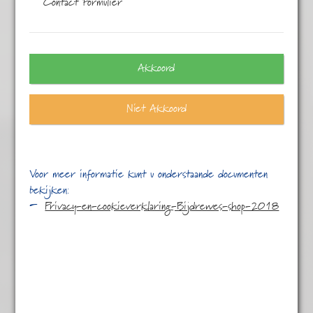
Contact Formulier
Eén resultaat
Akkoord
Niet Akkoord
Voor meer informatie kunt u onderstaande documenten
bekijken:
Privacy-en-cookieverklaring-Bijdrewes-shop-2018
Roze linda
€
4,95