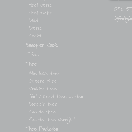
Heel sterk
036-5
Heel zacht
info@bij
Mild
Sterk
Zacht
Snoep en Koek
T-Sac
Thee
Alle losse thee
Groene thee
Kruiden thee
Sint / Kerst thee soorten
Speciale thee
Zwarte thee
Zwarte thee verrijkt
Thee Producten