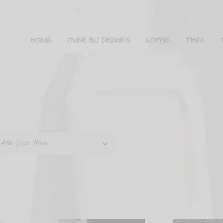
HOME
OVER BIJ DREWES
KOFFIE
THEE
Alle losse thee