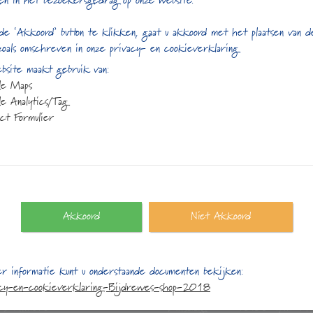
en in het bezoekersgedrag op onze website.
de ‘Akkoord’ button te klikken, gaat u akkoord met het plaatsen van 
zoals omschreven in onze privacy- en cookieverklaring
site maakt gebruik van:
le Maps
e Analytics/Tag
ct Formulier
Akkoord
Niet Akkoord
ct gegevens
Openingstijden:
r informatie kunt u onderstaande documenten bekijken:
plein 25
Maandag:
13:00 t/m 17
acy-en-cookieverklaring-Bijdrewes-shop-2018
S Almere
Dinsdag:
10:00 t/m 17