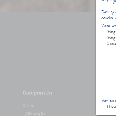
verkrijg
Door op 
cookies 
Deze web
Goog
Googl
Conta
Categorieën
Conta
Voor mee
Koffie
Stadhuis
Priv
Alle koffie
1315 H