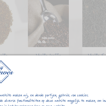
nille
Vanille koffie
Vanille S
5
€
7,35
€
4,
website maken wij, en derde partijen, gebruik van cookies.
de diverse functionaliteiten op deze website mogelijk te maken, om in