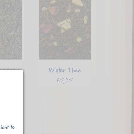
uperior
Winter Thee
75
€
5,25
zicht te