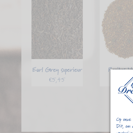
Earl Grey superieur
Rooibos Va
€
5,45
€
4,9
Op onze 
Dit, om 