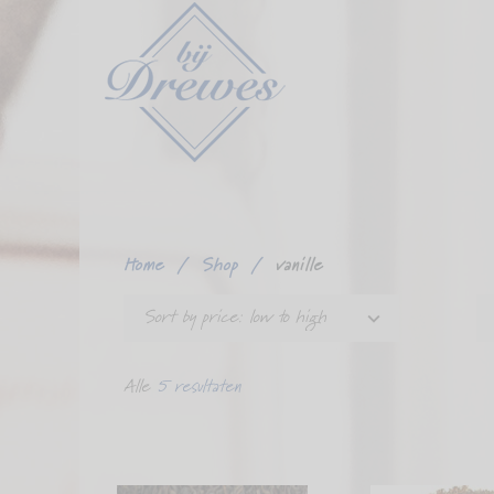
Ga
verder
naar
content
Home
/
Shop
/
vanille
Sort by price: low to high
Alle
5 resultaten