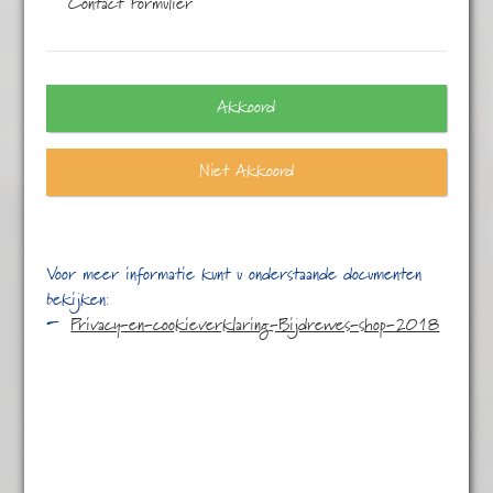
Contact Formulier
Eén resultaat
Akkoord
Niet Akkoord
Voor meer informatie kunt u onderstaande documenten
bekijken:
Privacy-en-cookieverklaring-Bijdrewes-shop-2018
Engelse Melange
€
4,45