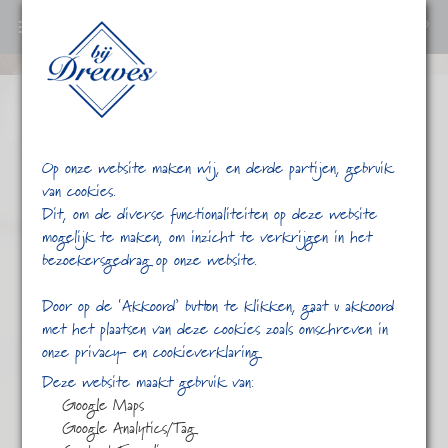
0
Ga
verder
naar
content
Op onze website maken wij, en derde partijen, gebruik
van cookies.
Dit, om de diverse functionaliteiten op deze website
mogelijk te maken, om inzicht te verkrijgen in het
bezoekersgedrag op onze website.
/
/
Tea
Home
Shop
Door op de ‘Akkoord’ button te klikken, gaat u akkoord
met het plaatsen van deze cookies zoals omschreven in
onze privacy- en cookieverklaring
Deze website maakt gebruik van:
Google Maps
Google Analytics/Tag