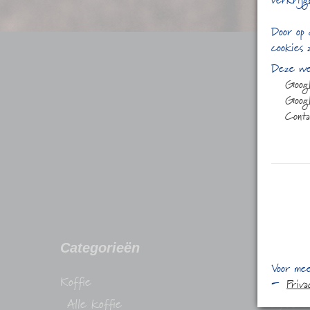
verkrijg
Door op 
cookies 
Deze web
Goog
Googl
Conta
Categorieën
Conta
Voor mee
Koffie
Stadhuis
Priv
Alle koffie
1315 H