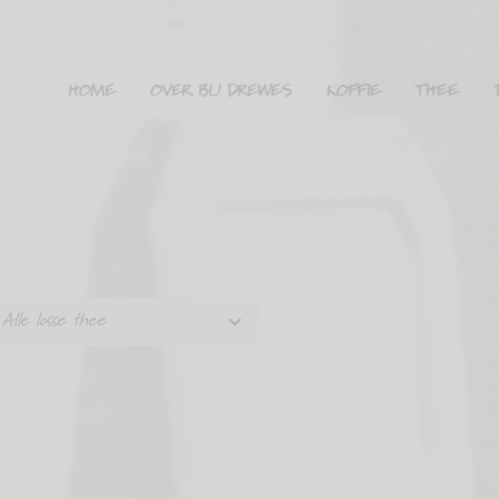
HOME
OVER BIJ DREWES
KOFFIE
THEE
Alle losse thee