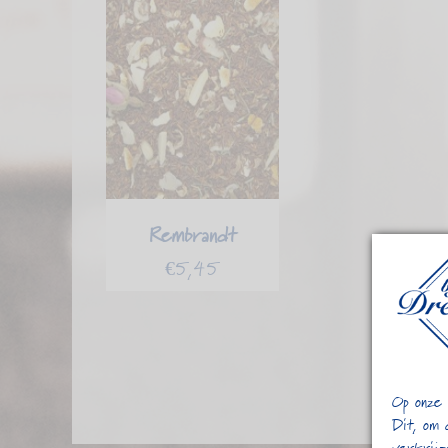
Rembrandt
€
5,45
Op onze 
Dit, om 