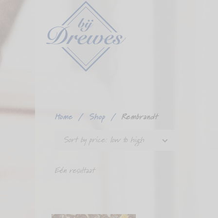
Ga
verder
naar
content
Home
/
Shop
/
Rembrandt
Sort by price: low to high
Eén resultaat