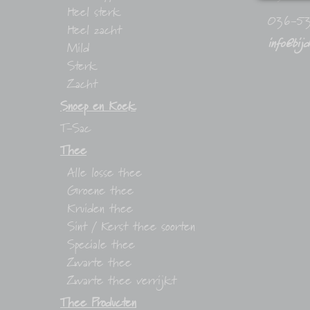
Heel sterk
036-5
Heel zacht
info@bij
Mild
Sterk
Zacht
Snoep en Koek
T-Sac
Thee
Alle losse thee
Groene thee
Kruiden thee
Sint / Kerst thee soorten
Speciale thee
Zwarte thee
Zwarte thee verrijkt
Thee Producten