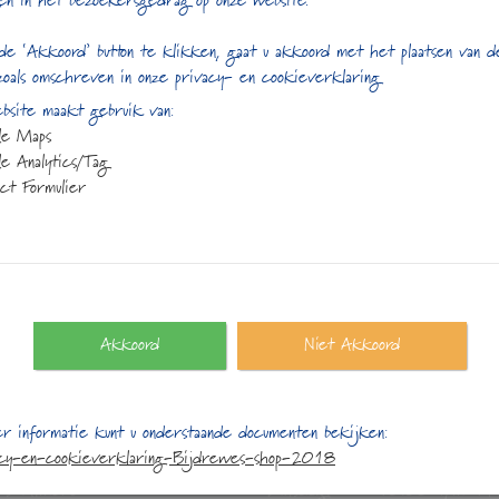
en in het bezoekersgedrag op onze website.
de ‘Akkoord’ button te klikken, gaat u akkoord met het plaatsen van 
zoals omschreven in onze privacy- en cookieverklaring
site maakt gebruik van:
le Maps
e Analytics/Tag
ct Formulier
Akkoord
Niet Akkoord
ct gegevens
Openingstijden:
r informatie kunt u onderstaande documenten bekijken:
plein 25
Maandag:
13:00 t/m 17
acy-en-cookieverklaring-Bijdrewes-shop-2018
S Almere
Dinsdag:
10:00 t/m 17