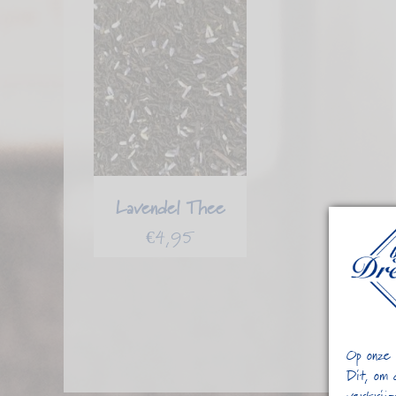
Lavendel Thee
€
4,95
Op onze 
Dit, om 