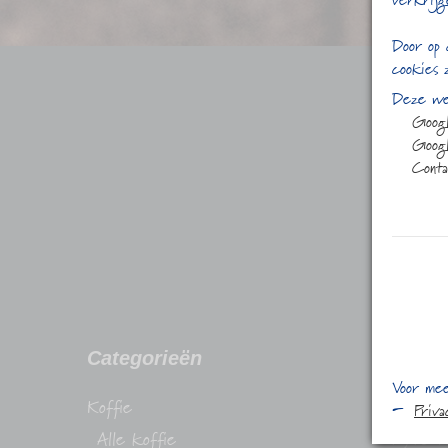
verkrijg
Door op 
cookies 
Deze web
Goog
Googl
Conta
Categorieën
Conta
Voor mee
Koffie
Stadhuis
Priv
Alle koffie
1315 H