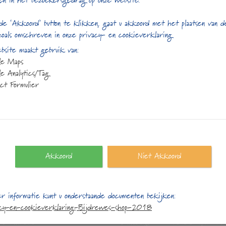
en in het bezoekersgedrag op onze website.
de ‘Akkoord’ button te klikken, gaat u akkoord met het plaatsen van 
zoals omschreven in onze privacy- en cookieverklaring
site maakt gebruik van:
le Maps
e Analytics/Tag
ct Formulier
Akkoord
Niet Akkoord
ct gegevens
Openingstijden:
r informatie kunt u onderstaande documenten bekijken:
plein 25
Maandag:
13:00 t/m 17
acy-en-cookieverklaring-Bijdrewes-shop-2018
S Almere
Dinsdag:
10:00 t/m 17