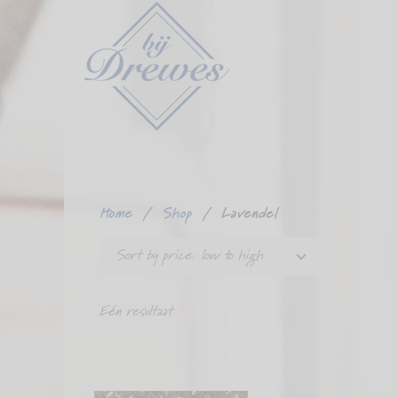
Ga
verder
naar
content
Home
/
Shop
/
Lavendel
Sort by price: low to high
Eén resultaat