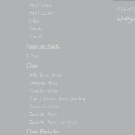
Heel sterk
036-5
Heel zacht
info@bij
Mild
Sterk
Zacht
Snoep en Koek
T-Sac
Thee
Alle losse thee
Groene thee
Kruiden thee
Sint / Kerst thee soorten
Speciale thee
Zwarte thee
Zwarte thee verrijkt
Thee Producten