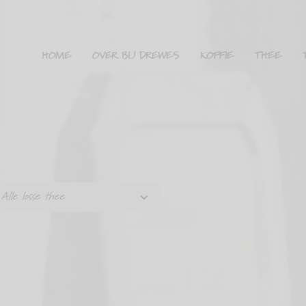
HOME
OVER BIJ DREWES
KOFFIE
THEE
Alle losse thee