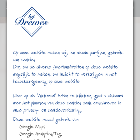
0
Ga
verder
naar
content
Op onze website maken wij, en derde partijen, gebruik
van cookies.
Dit, om de diverse functionaliteiten op deze website
mogelijk te maken, om inzicht te verkrijgen in het
bezoekersgedrag op onze website.
/
/
Kruizemuntblad
Home
Shop
Door op de ‘Akkoord’ button te klikken, gaat u akkoord
met het plaatsen van deze cookies zoals omschreven in
onze privacy- en cookieverklaring
Deze website maakt gebruik van:
Google Maps
Google Analytics/Tag