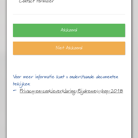
Contact Formulier
Eén resultaat
Akkoord
Niet Akkoord
Voor meer informatie kunt u onderstaande documenten
bekijken:
Privacy-en-cookieverklaring-Bijdrewes-shop-2018
Mint groen
€
4,95