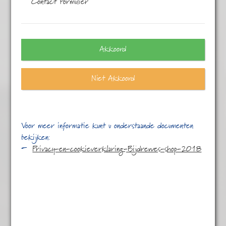
Contact Formulier
Eén resultaat
Akkoord
Niet Akkoord
Voor meer informatie kunt u onderstaande documenten
bekijken:
Privacy-en-cookieverklaring-Bijdrewes-shop-2018
Java OP
€
5,95