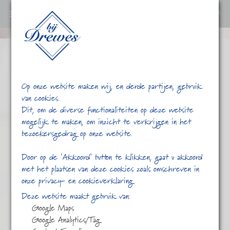
0
Ga
verder
naar
content
Op onze website maken wij, en derde partijen, gebruik
van cookies.
Dit, om de diverse functionaliteiten op deze website
mogelijk te maken, om inzicht te verkrijgen in het
bezoekersgedrag op onze website.
/
/
Java
Home
Shop
Door op de ‘Akkoord’ button te klikken, gaat u akkoord
met het plaatsen van deze cookies zoals omschreven in
onze privacy- en cookieverklaring
Deze website maakt gebruik van:
Google Maps
Google Analytics/Tag