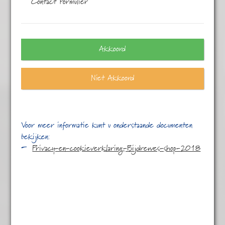
Contact Formulier
Eén resultaat
Akkoord
Niet Akkoord
Voor meer informatie kunt u onderstaande documenten
bekijken:
Privacy-en-cookieverklaring-Bijdrewes-shop-2018
Ceylon FP
€
5,45