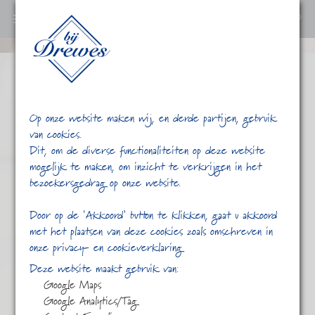
0
Ga
verder
naar
content
Op onze website maken wij, en derde partijen, gebruik
van cookies.
Dit, om de diverse functionaliteiten op deze website
mogelijk te maken, om inzicht te verkrijgen in het
bezoekersgedrag op onze website.
/
/
James
Home
Shop
Door op de ‘Akkoord’ button te klikken, gaat u akkoord
met het plaatsen van deze cookies zoals omschreven in
onze privacy- en cookieverklaring
Deze website maakt gebruik van:
Google Maps
Google Analytics/Tag