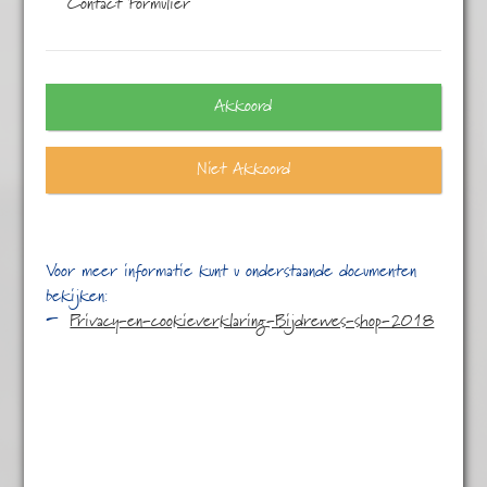
Contact Formulier
Eén resultaat
Akkoord
Niet Akkoord
Voor meer informatie kunt u onderstaande documenten
bekijken:
Privacy-en-cookieverklaring-Bijdrewes-shop-2018
Engelse Melange
€
4,45