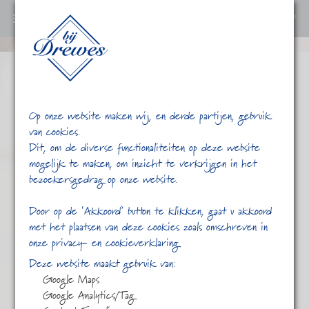
0
Ga
verder
naar
content
Op onze website maken wij, en derde partijen, gebruik
van cookies.
Dit, om de diverse functionaliteiten op deze website
mogelijk te maken, om inzicht te verkrijgen in het
bezoekersgedrag op onze website.
/
/
Indische
Home
Shop
Door op de ‘Akkoord’ button te klikken, gaat u akkoord
met het plaatsen van deze cookies zoals omschreven in
onze privacy- en cookieverklaring
Deze website maakt gebruik van:
Google Maps
Google Analytics/Tag