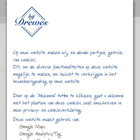
0
Ga
verder
naar
content
Op onze website maken wij, en derde partijen, gebruik
van cookies.
Dit, om de diverse functionaliteiten op deze website
mogelijk te maken, om inzicht te verkrijgen in het
bezoekersgedrag op onze website.
/
/
Geurig
Home
Shop
Door op de ‘Akkoord’ button te klikken, gaat u akkoord
met het plaatsen van deze cookies zoals omschreven in
onze privacy- en cookieverklaring
Deze website maakt gebruik van:
Google Maps
Google Analytics/Tag