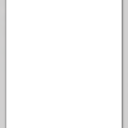
Ceylon OPA
€
4,45