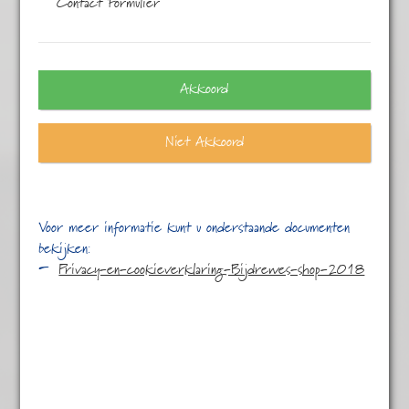
Contact Formulier
Alle
2 resultaten
Akkoord
Niet Akkoord
Voor meer informatie kunt u onderstaande documenten
bekijken:
Privacy-en-cookieverklaring-Bijdrewes-shop-2018
Ceylon B.O.P.1
€
4,95