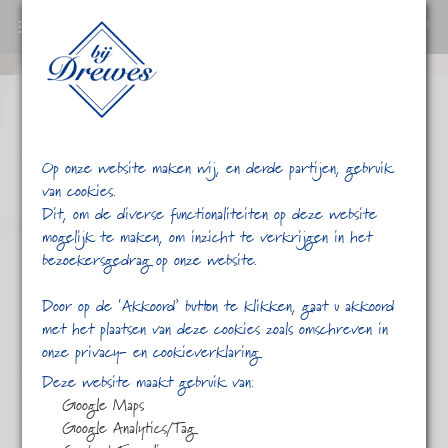
0
Ga
verder
naar
content
Op onze website maken wij, en derde partijen, gebruik
van cookies.
Dit, om de diverse functionaliteiten op deze website
mogelijk te maken, om inzicht te verkrijgen in het
bezoekersgedrag op onze website.
/
/
geparfumeerd
Home
Shop
Door op de ‘Akkoord’ button te klikken, gaat u akkoord
met het plaatsen van deze cookies zoals omschreven in
onze privacy- en cookieverklaring
Deze website maakt gebruik van:
Google Maps
Google Analytics/Tag