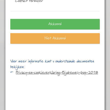
Contact Formulier
Eén resultaat
Akkoord
Niet Akkoord
Voor meer informatie kunt u onderstaande documenten
bekijken:
Privacy-en-cookieverklaring-Bijdrewes-shop-2018
Jasmijn
€
5,85