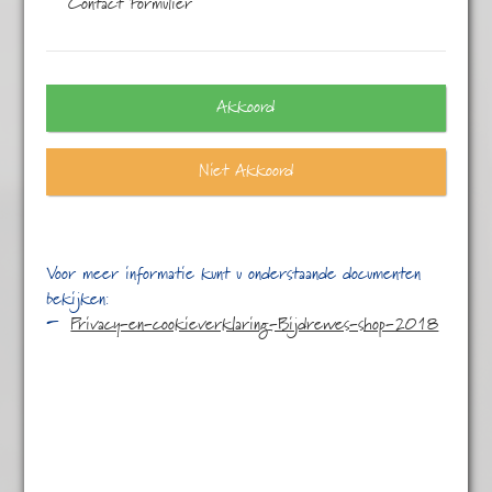
Contact Formulier
Eén resultaat
Akkoord
Niet Akkoord
Voor meer informatie kunt u onderstaande documenten
bekijken:
Privacy-en-cookieverklaring-Bijdrewes-shop-2018
Gember/Citroen
€
4,45