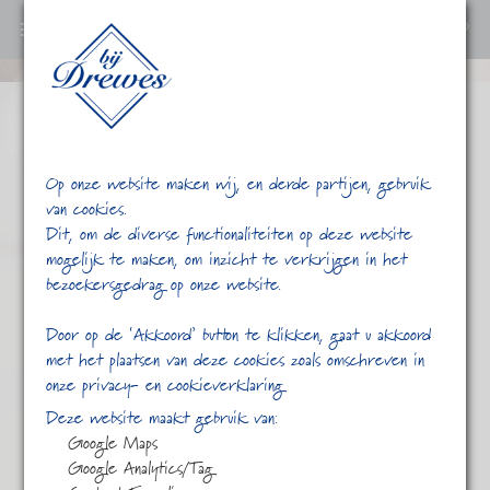
0
Ga
verder
naar
content
Op onze website maken wij, en derde partijen, gebruik
van cookies.
Dit, om de diverse functionaliteiten op deze website
mogelijk te maken, om inzicht te verkrijgen in het
bezoekersgedrag op onze website.
/
/
Gemberwortel
Home
Shop
Door op de ‘Akkoord’ button te klikken, gaat u akkoord
met het plaatsen van deze cookies zoals omschreven in
onze privacy- en cookieverklaring
Deze website maakt gebruik van:
Google Maps
Google Analytics/Tag