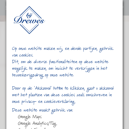
0
Ga
verder
naar
content
Op onze website maken wij, en derde partijen, gebruik
van cookies.
Dit, om de diverse functionaliteiten op deze website
mogelijk te maken, om inzicht te verkrijgen in het
bezoekersgedrag op onze website.
/
/
Flush Darjeeling
Home
Shop
Door op de ‘Akkoord’ button te klikken, gaat u akkoord
met het plaatsen van deze cookies zoals omschreven in
onze privacy- en cookieverklaring
Deze website maakt gebruik van:
Google Maps
Google Analytics/Tag