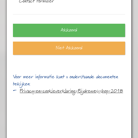
Contact Formulier
Eén resultaat
Akkoord
Niet Akkoord
Voor meer informatie kunt u onderstaande documenten
bekijken:
Privacy-en-cookieverklaring-Bijdrewes-shop-2018
Darjeeling FF
€
9,95