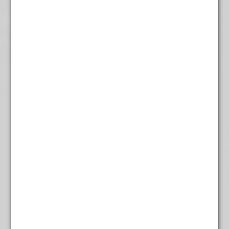
Kabushthee
€
4,45