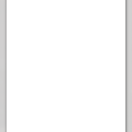
Ladyhof
€
4,45