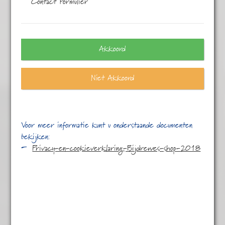
Contact Formulier
Alle
5 resultaten
Akkoord
Niet Akkoord
Voor meer informatie kunt u onderstaande documenten
bekijken:
Privacy-en-cookieverklaring-Bijdrewes-shop-2018
Jasmijn Earl Grey
€
5,25