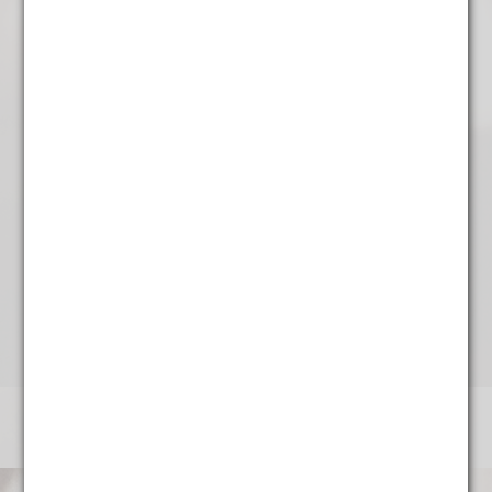
Rooibos earl grey
€
5,45