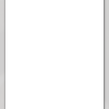
Lavendel Thee
€
4,95