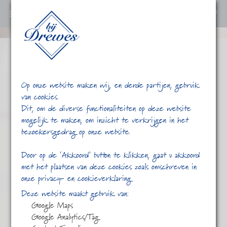
0
Ga
verder
naar
content
Op onze website maken wij, en derde partijen, gebruik
van cookies.
Dit, om de diverse functionaliteiten op deze website
mogelijk te maken, om inzicht te verkrijgen in het
bezoekersgedrag op onze website.
/
/
earl grey
Home
Shop
Door op de ‘Akkoord’ button te klikken, gaat u akkoord
met het plaatsen van deze cookies zoals omschreven in
onze privacy- en cookieverklaring
Deze website maakt gebruik van:
Google Maps
Google Analytics/Tag