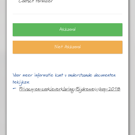
Contact Formulier
Eén resultaat
Akkoord
Niet Akkoord
Voor meer informatie kunt u onderstaande documenten
bekijken:
Privacy-en-cookieverklaring-Bijdrewes-shop-2018
Chili Truffel
€
5,95