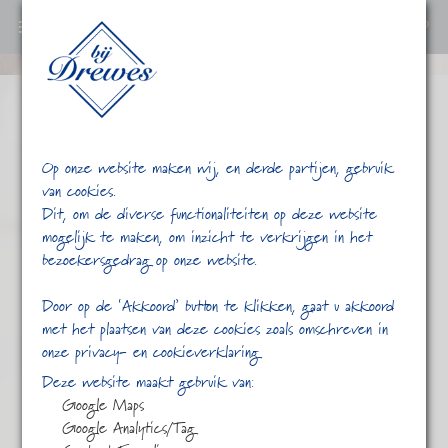
0
Ga
verder
naar
content
Op onze website maken wij, en derde partijen, gebruik
van cookies.
Dit, om de diverse functionaliteiten op deze website
mogelijk te maken, om inzicht te verkrijgen in het
bezoekersgedrag op onze website.
/
/
chili truffel
Home
Shop
Door op de ‘Akkoord’ button te klikken, gaat u akkoord
met het plaatsen van deze cookies zoals omschreven in
onze privacy- en cookieverklaring
Deze website maakt gebruik van:
Google Maps
Google Analytics/Tag