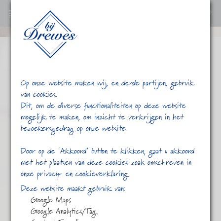
0
Ga
verder
naar
content
Op onze website maken wij, en derde partijen, gebruik
van cookies.
Dit, om de diverse functionaliteiten op deze website
mogelijk te maken, om inzicht te verkrijgen in het
bezoekersgedrag op onze website.
/
/
Champagne Witte
Home
Shop
Door op de ‘Akkoord’ button te klikken, gaat u akkoord
met het plaatsen van deze cookies zoals omschreven in
onze privacy- en cookieverklaring
Deze website maakt gebruik van:
Google Maps
Google Analytics/Tag