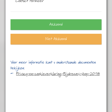
Contact Formulier
Eén resultaat
Akkoord
Niet Akkoord
Voor meer informatie kunt u onderstaande documenten
bekijken:
Privacy-en-cookieverklaring-Bijdrewes-shop-2018
Champagne witte
thee
€
3,95