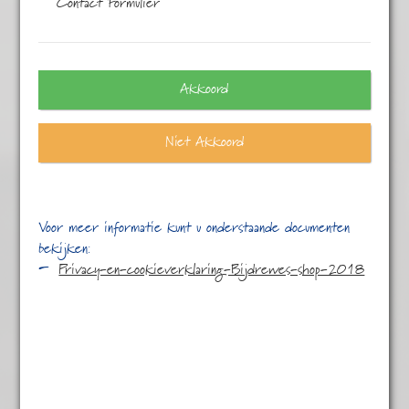
Contact Formulier
Eén resultaat
Akkoord
Niet Akkoord
Voor meer informatie kunt u onderstaande documenten
bekijken:
Privacy-en-cookieverklaring-Bijdrewes-shop-2018
Ceylon FP
€
5,45