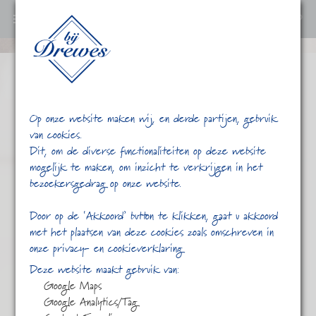
0
Ga
verder
naar
content
Op onze website maken wij, en derde partijen, gebruik
van cookies.
Dit, om de diverse functionaliteiten op deze website
mogelijk te maken, om inzicht te verkrijgen in het
bezoekersgedrag op onze website.
/
/
Kleur
Home
Shop
Door op de ‘Akkoord’ button te klikken, gaat u akkoord
met het plaatsen van deze cookies zoals omschreven in
onze privacy- en cookieverklaring
Deze website maakt gebruik van:
Google Maps
Google Analytics/Tag